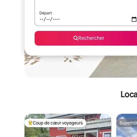
Départ
Rechercher
Loca
Coup de cœur voyageurs
Superhô
Coups de cœur voyageurs les plus appréciés
Superhô