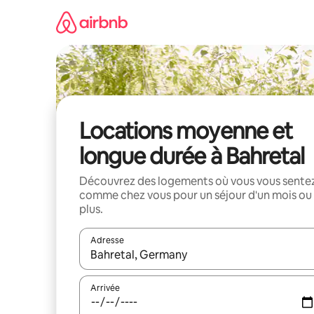
Aller
directement
au
contenu
Locations moyenne et
longue durée à Bahretal
Découvrez des logements où vous vous sente
comme chez vous pour un séjour d'un mois ou
plus.
Adresse
Lorsque les résultats s'affichent, utilisez les flèc
Arrivée