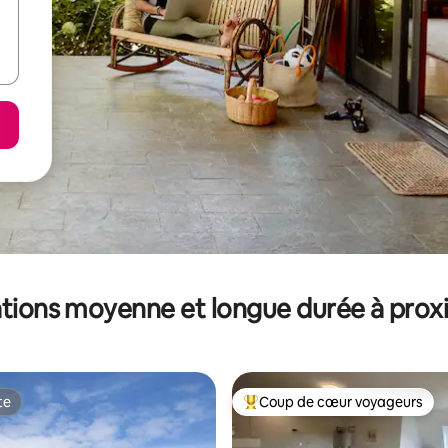
tions moyenne et longue durée à prox
te
Coup de cœur voyageurs
te
Coups de cœur voyageurs les p