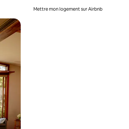
Mettre mon logement sur Airbnb
sant glisser.