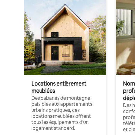
Locations entièrement
Noma
meublées
prof
dépl
Des cabanes de montagne
paisibles aux appartements
Des 
urbains pratiques, ces
confo
locations meublées offrent
profe
tous les équipements d'un
télét
logement standard.
et d'