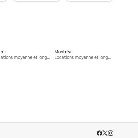
ami
Montréal
Locations moyenne et longue durée
Locations moyenne et longue durée