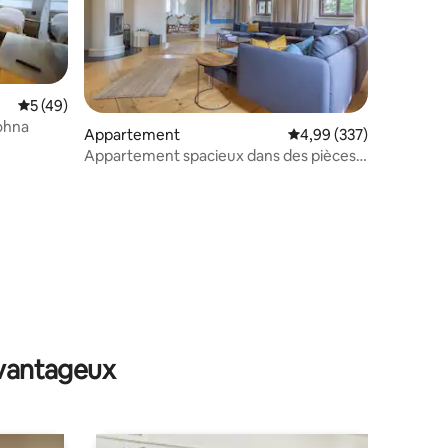
Évaluation moyenne sur la base de 49 commentaires : 5 sur 5
5 (49)
ohna
Appartement
Évaluation moyenne sur
4,99 (337)
Appartement spacieux dans des pièces
historiques
taires : 4,92 sur 5
avantageux