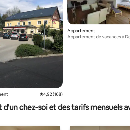
Appartement
Appartement de vacances à D
 sur la base de 46 commentaires : 5 sur 5
ment
Évaluation moyenne sur la base de 168 commen
4,92 (168)
t d'un chez-soi et des tarifs mensuels 