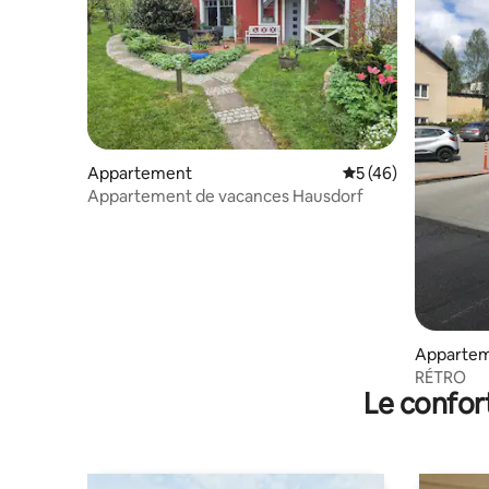
Appartement
Évaluation moyenne
5 (46)
Appartement de vacances Hausdorf
Apparte
RÉTRO
Le confor