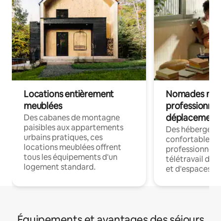
Locations entièrement
Nomades num
meublées
professionnel
déplacement
Des cabanes de montagne
paisibles aux appartements
Des hébergem
urbains pratiques, ces
confortables p
locations meublées offrent
professionnels
tous les équipements d'un
télétravail dis
logement standard.
et d'espaces de
Équipements et avantages des séjours