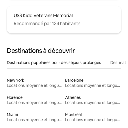
USS Kidd Veterans Memorial
Recommandé par 134 habitants
Destinations à découvrir
Destinations populaires pour des séjours prolongés
Destinati
New York
Barcelone
Locations moyenne et longue durée
Locations moyenne et longue durée
Florence
Athènes
Locations moyenne et longue durée
Locations moyenne et longue durée
Miami
Montréal
Locations moyenne et longue durée
Locations moyenne et longue durée