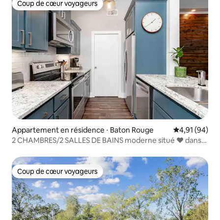
Coup de cœur voyageurs
Coup de cœur voyageurs
Appartement en résidence ⋅ Baton Rouge
Évaluation mo
4,91 (94)
2 CHAMBRES/2 SALLES DE BAINS moderne situé ❤️ dans
le quartier médical
Coup de cœur voyageurs
Coup de cœur voyageurs