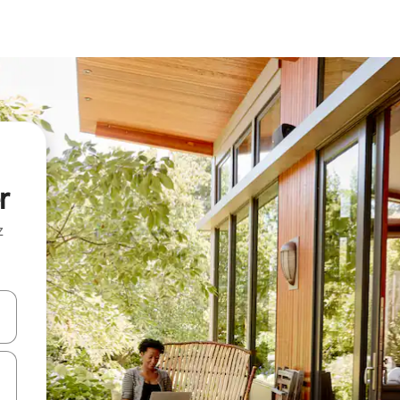
r
z
hes vers le haut et vers le bas pour les parcourir ou en appuyant et en fai