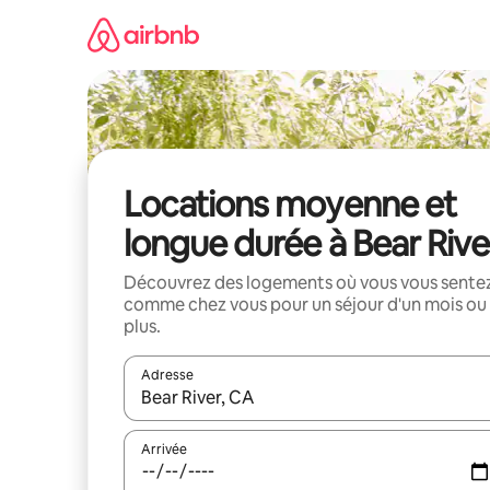
Aller
directement
au
contenu
Locations moyenne et
longue durée à Bear Rive
Découvrez des logements où vous vous sente
comme chez vous pour un séjour d'un mois ou
plus.
Adresse
Lorsque les résultats s'affichent, utilisez les flèc
Arrivée