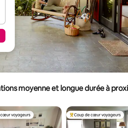
tions moyenne et longue durée à prox
 cœur voyageurs
Coup de cœur voyageurs
 cœur voyageurs
Coups de cœur voyageurs les p