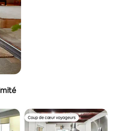
imité
Coup de cœur voyageurs
lus appréciés
Coup de cœur voyageurs