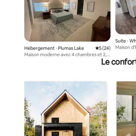
Suite ⋅ W
Maison d'
Hébergement ⋅ Plumas Lake
Évaluation moyenne 
5 (24)
Californie 
Maison moderne avec 4 chambres et 2,5
Le confor
salles de bain