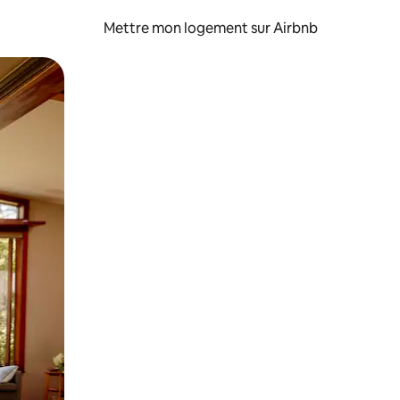
Mettre mon logement sur Airbnb
sant glisser.