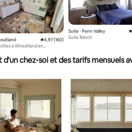
Suite ⋅ Penn Valley
É
Suite Ranch
heatland
Évaluation moyenne sur la base de 160 commen
4,97 (160)
hôtes à Wheatland en
sur la base de 24 commentaires : 5 sur 5
!
t d'un chez-soi et des tarifs mensuels 