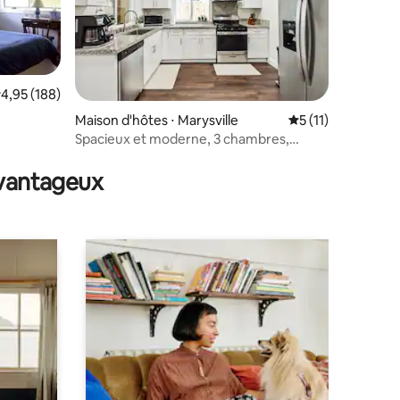
valuation moyenne sur la base de 188 commentaires : 4,95 sur 5
4,95 (188)
taires : 4,97 sur 5
Maison d'hôtes ⋅ Marysville
Évaluation moyenn
5 (11)
Spacieux et moderne, 3 chambres,
2 salles de bain, demi-plex
avantageux