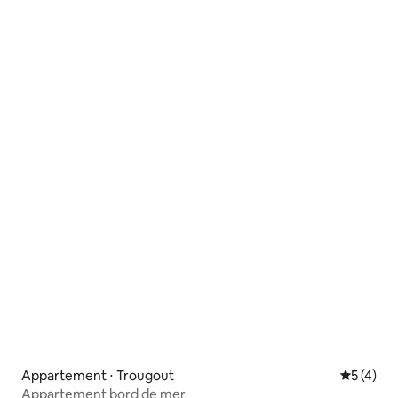
Appartement ⋅ Trougout
Évaluatio
5 (4)
Appartement bord de mer