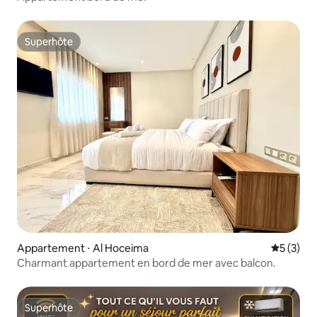
Superhôte
Superhôte
Appartement ⋅ Al Hoceima
Évaluatio
5 (3)
Charmant appartement en bord de mer avec balcon.
Superhôte
Superhôte