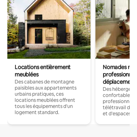
Locations entièrement
Nomades num
meublées
professionnel
déplacement
Des cabanes de montagne
paisibles aux appartements
Des hébergem
urbains pratiques, ces
confortables p
locations meublées offrent
professionnels
tous les équipements d'un
télétravail dis
logement standard.
et d'espaces de