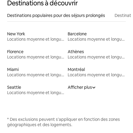
Destinations à découvrir
Destinations populaires pour des séjours prolongés
Destinati
New York
Barcelone
Locations moyenne et longue durée
Locations moyenne et longue durée
Florence
Athènes
Locations moyenne et longue durée
Locations moyenne et longue durée
Miami
Montréal
Locations moyenne et longue durée
Locations moyenne et longue durée
Seattle
Afficher plus
Locations moyenne et longue durée
* Des exclusions peuvent s'appliquer en fonction des zones
géographiques et des logements.