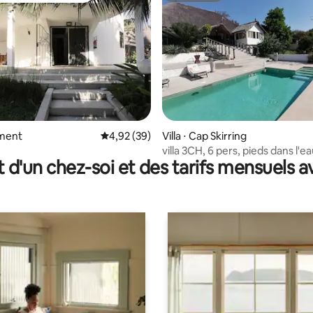
 la base de 22 commentaires : 4,86 sur 5
ment
Évaluation moyenne sur la base de 39 commen
4,92 (39)
Villa ⋅ Cap Skirring
villa 3CH, 6 pers, pieds dans l'ea
t d'un chez-soi et des tarifs mensuels 
piscine,océan