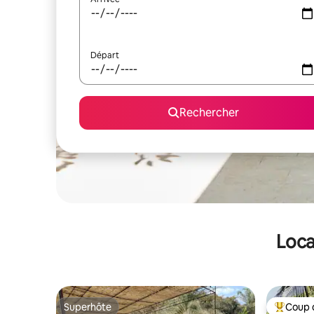
Départ
Rechercher
Loca
Superhôte
Coup 
Superhôte
Coups de