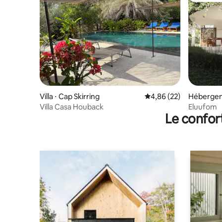
Villa ⋅ Cap Skirring
Évaluation moyenne sur
4,86 (22)
Héberge
Villa Casa Houback
Eluufom
Le confor