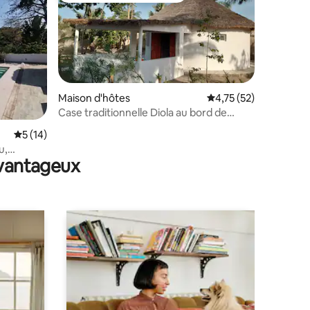
Maison d'hôtes
Évaluation moyenne su
4,75 (52)
Case traditionnelle Diola au bord de
l'océan
taires : 4,92 sur 5
Évaluation moyenne sur la base de 14 commentaires : 5 sur 5
5 (14)
u,
avantageux