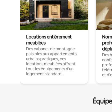
Locations entièrement
Noma
meublées
prof
dépl
Des cabanes de montagne
paisibles aux appartements
Des 
urbains pratiques, ces
confo
locations meublées offrent
profe
tous les équipements d'un
télét
logement standard.
et d'
Équipe