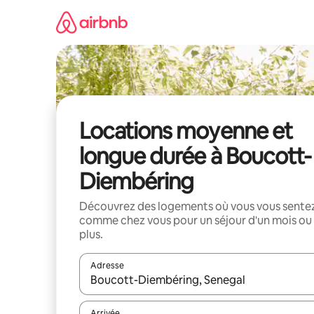
Aller
directement
au
contenu
Locations moyenne et
longue durée à Boucott-
Diembéring
Découvrez des logements où vous vous sente
comme chez vous pour un séjour d'un mois ou
plus.
Adresse
Lorsque les résultats s'affichent, utilisez les flèc
Arrivée