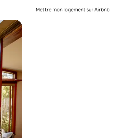
Mettre mon logement sur Airbnb
sant glisser.