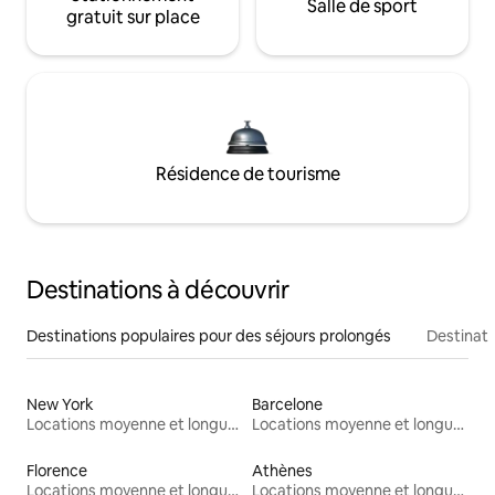
Salle de sport
gratuit sur place
Résidence de tourisme
Destinations à découvrir
Destinations populaires pour des séjours prolongés
Destinati
New York
Barcelone
Locations moyenne et longue durée
Locations moyenne et longue durée
Florence
Athènes
Locations moyenne et longue durée
Locations moyenne et longue durée