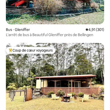
Bus ⋅ Gleniffer
Évaluation moy
4,91 (301)
L'arrêt de bus à Beautiful Gleniffer près de Bellingen
Coup de cœur voyageurs
Coups de cœur voyageurs les plus appréciés