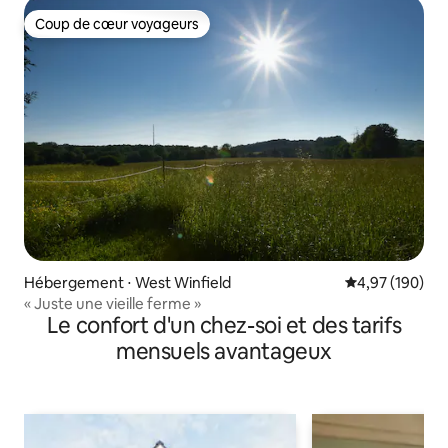
Coup de cœur voyageurs
Coup de cœur voyageurs
Hébergement ⋅ West Winfield
Évaluation moy
4,97 (190)
« Juste une vieille ferme »
Le confort d'un chez-soi et des tarifs
mensuels avantageux