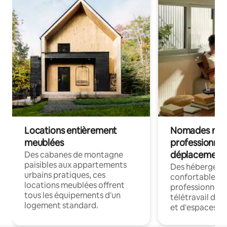
Locations entièrement
Nomades num
meublées
professionnel
déplacement
Des cabanes de montagne
paisibles aux appartements
Des hébergem
urbains pratiques, ces
confortables p
locations meublées offrent
professionnels
tous les équipements d'un
télétravail dis
logement standard.
et d'espaces de