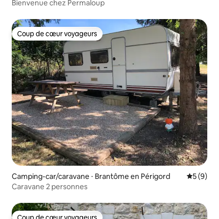
Bienvenue chez Permaloup
Coup de cœur voyageurs
Coup de cœur voyageurs
Camping-car/caravane ⋅ Brantôme en Périgord
Évaluatio
5 (9)
Caravane 2 personnes
Coup de cœur voyageurs