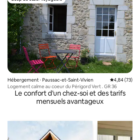
Coup de cœur voyageurs
Hébergement ⋅ Paussac-et-Saint-Vivien
Évaluation mo
4,84 (73)
Logement calme au coeur du Périgord Vert . GR 36
Le confort d'un chez-soi et des tarifs
mensuels avantageux