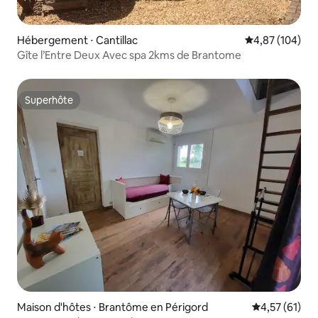
Hébergement ⋅ Cantillac
Évaluation moy
4,87 (104)
Gîte l’Entre Deux Avec spa 2kms de Brantome
Superhôte
Superhôte
Maison d'hôtes ⋅ Brantôme en Périgord
Évaluation mo
4,57 (61)