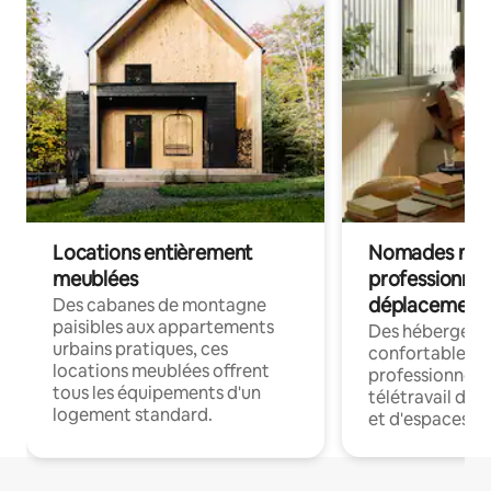
Locations entièrement
Nomades num
meublées
professionnel
déplacement
Des cabanes de montagne
paisibles aux appartements
Des hébergem
urbains pratiques, ces
confortables p
locations meublées offrent
professionnels
tous les équipements d'un
télétravail dis
logement standard.
et d'espaces de