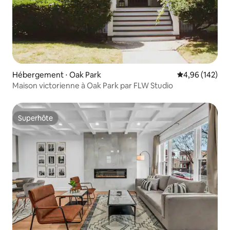
Hébergement ⋅ Oak Park
Évaluation moy
4,96 (142)
Maison victorienne à Oak Park par FLW Studio
Superhôte
Superhôte