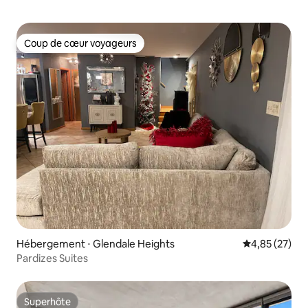
Coup de cœur voyageurs
Coup de cœur voyageurs
Hébergement ⋅ Glendale Heights
Évaluation mo
4,85 (27)
Pardizes Suites
Superhôte
Superhôte