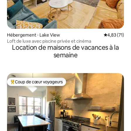
Hébergement ⋅ Lake View
Évaluation mo
4,83 (71)
Loft de luxe avec piscine privée et cinéma
Location de maisons de vacances à la
semaine
Coup de cœur voyageurs
Coups de cœur voyageurs les plus appréciés