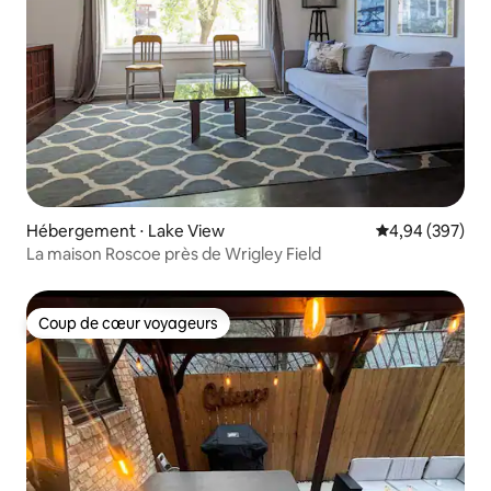
Hébergement ⋅ Lake View
Évaluation moy
4,94 (397)
La maison Roscoe près de Wrigley Field
Coup de cœur voyageurs
Coup de cœur voyageurs