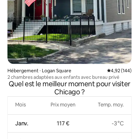
Hébergement ⋅ Logan Square
Évaluation moy
4,92 (144)
2 chambres adaptées aux enfants avec bureau privé
Quel est le meilleur moment pour visiter
Chicago ?
Mois
Prix moyen
Temp. moy.
Janv.
117 €
-3 °C