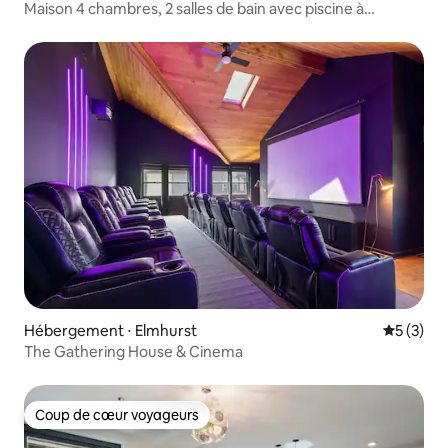
Maison 4 chambres, 2 salles de bain avec piscine à
Rosemont
Hébergement ⋅ Elmhurst
Évaluatio
5 (3)
The Gathering House & Cinema
Coup de cœur voyageurs
Coup de cœur voyageurs