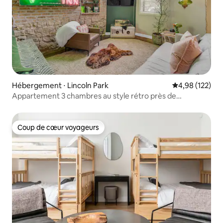
Hébergement ⋅ Lincoln Park
Évaluation moy
4,98 (122)
Appartement 3 chambres au style rétro près de
l'Université DePaul
Coup de cœur voyageurs
Coup de cœur voyageurs