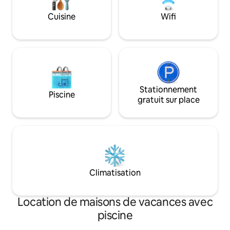
terrains de golf s
en voiture. Découvrez la ligne d'horizon
Cuisine
Wifi
de Chicago à Lakefro
attractions de Chi
Casino sont à moi
Stationnement
Piscine
gratuit sur place
Climatisation
Location de maisons de vacances avec
piscine