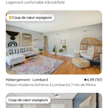
Logement confortable à Brookfield
Coup de cœur voyageurs
Coups de cœur voyageurs les plus appréciés
Hébergement ⋅ Lombard
Évaluation moy
4,99 (151)
Maison moderne bohème à Lombard à 7 min de Metra
Coup de cœur voyageurs
Coup de cœur voyageurs