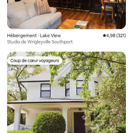
Hébergement ⋅ Lake View
Évaluation moy
4,98 (321)
Studio de Wrigleyville Southport
Coup de cœur voyageurs
Coup de cœur voyageurs