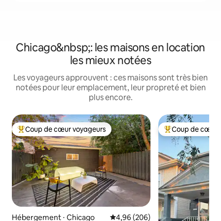
Chicago&nbsp;: les maisons en location
les mieux notées
Les voyageurs approuvent : ces maisons sont très bien
notées pour leur emplacement, leur propreté et bien
plus encore.
Coup de cœur voyageurs
Coup de cœur 
Coups de cœur voyageurs les plus appréciés
Coups de cœur vo
Hébergement ⋅ Chicago
Évaluation moyenne sur la base 
4,96 (206)