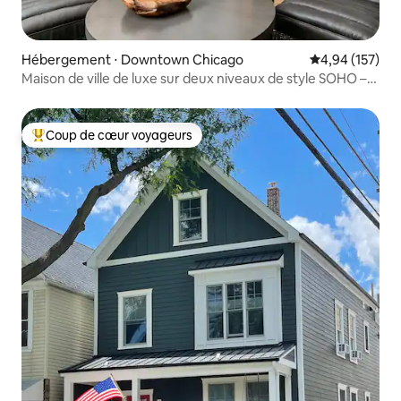
Hébergement ⋅ Downtown Chicago
Évaluation moy
4,94 (157)
Maison de ville de luxe sur deux niveaux de style SOHO –
Vieille ville
Coup de cœur voyageurs
Coups de cœur voyageurs les plus appréciés