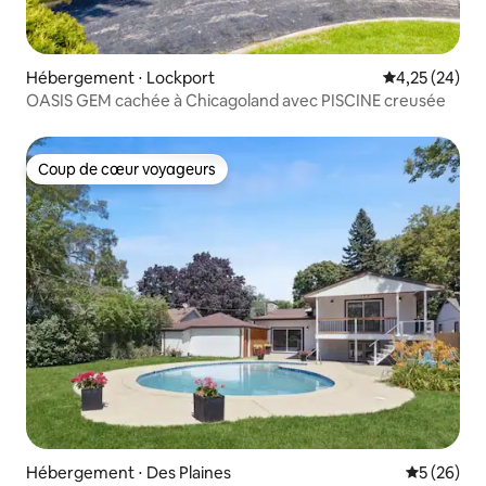
Hébergement ⋅ Lockport
Évaluation mo
4,25 (24)
OASIS GEM cachée à Chicagoland avec PISCINE creusée
Coup de cœur voyageurs
Coup de cœur voyageurs
Hébergement ⋅ Des Plaines
Évaluation
5 (26)