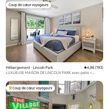
Coup de cœur voyageurs
Coup de cœur voyageurs
Hébergement ⋅ Lincoln Park
Évaluation moy
4,86 (193)
LUXUEUSE MAISON DE LINCOLN PARK avec patio +
garage attenant
Coup de cœur voyageurs
Coups de cœur voyageurs les plus appréciés