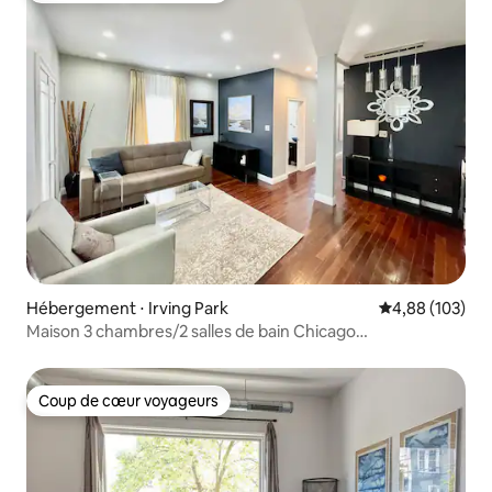
Hébergement ⋅ Irving Park
Évaluation moy
4,88 (103)
Maison 3 chambres/2 salles de bain Chicago
Avondale/Logan Square
Coup de cœur voyageurs
Coup de cœur voyageurs