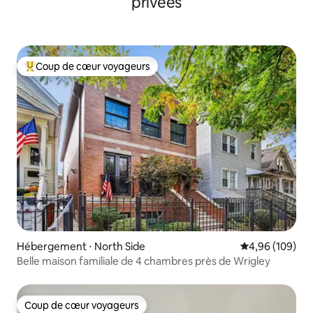
privées
Coup de cœur voyageurs
Coups de cœur voyageurs les plus appréciés
Hébergement ⋅ North Side
Évaluation moy
4,96 (109)
Belle maison familiale de 4 chambres près de Wrigley
Coup de cœur voyageurs
Coup de cœur voyageurs