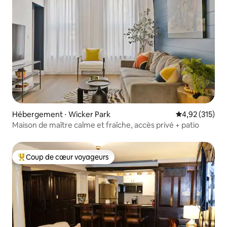
Hébergement ⋅ Wicker Park
Évaluation moy
4,92 (315)
Maison de maître calme et fraîche, accès privé + patio
Coup de cœur voyageurs
Coups de cœur voyageurs les plus appréciés