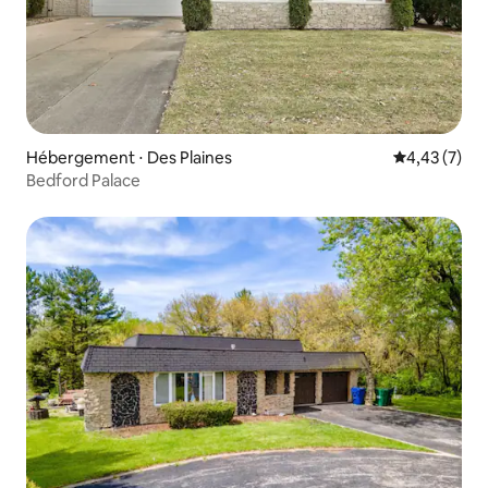
Hébergement ⋅ Des Plaines
Évaluation m
4,43 (7)
Bedford Palace