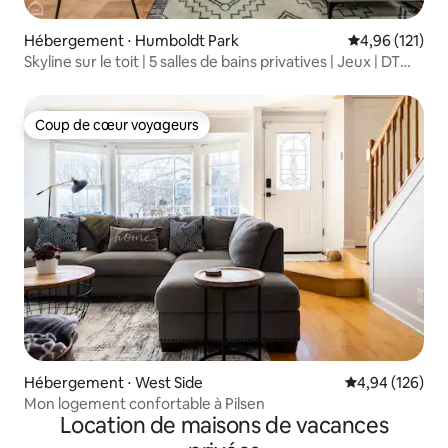
Hébergement ⋅ Humboldt Park
Évaluation moy
4,96 (121)
Skyline sur le toit | 5 salles de bains privatives | Jeux | DT
14 minutes
Coup de cœur voyageurs
Coup de cœur voyageurs
Hébergement ⋅ West Side
Évaluation moy
4,94 (126)
Mon logement confortable à Pilsen
Location de maisons de vacances