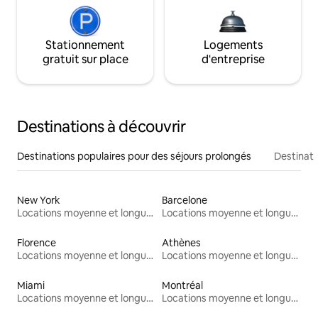
Stationnement
Logements
gratuit sur place
d'entreprise
Destinations à découvrir
Destinations populaires pour des séjours prolongés
Destinati
New York
Barcelone
Locations moyenne et longue durée
Locations moyenne et longue durée
Florence
Athènes
Locations moyenne et longue durée
Locations moyenne et longue durée
Miami
Montréal
Locations moyenne et longue durée
Locations moyenne et longue durée