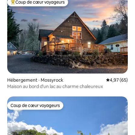
Coup de cœur voyageurs
Coups de cœur voyageurs les plus appréciés
Hébergement ⋅ Mossyrock
Évaluation mo
4,97 (65)
Maison au bord d'un lac au charme chaleureux
Coup de cœur voyageurs
Coup de cœur voyageurs