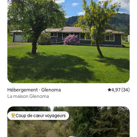
Hébergement ⋅ Glenoma
Évaluation mo
4,97 (34)
La maison Glenoma
Coup de cœur voyageurs
Coups de cœur voyageurs les plus appréciés