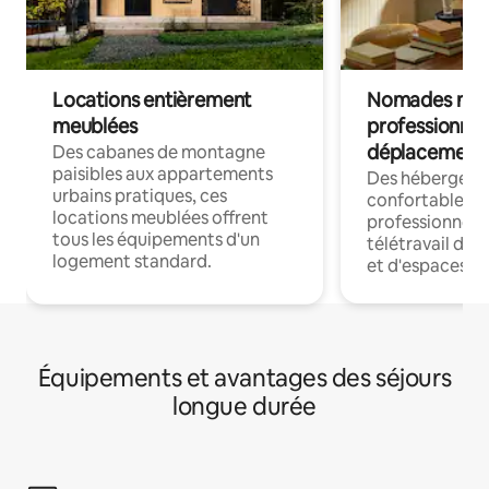
Locations entièrement
Nomades num
meublées
professionnel
déplacement
Des cabanes de montagne
paisibles aux appartements
Des hébergem
urbains pratiques, ces
confortables p
locations meublées offrent
professionnels
tous les équipements d'un
télétravail dis
logement standard.
et d'espaces de
Équipements et avantages des séjours
longue durée