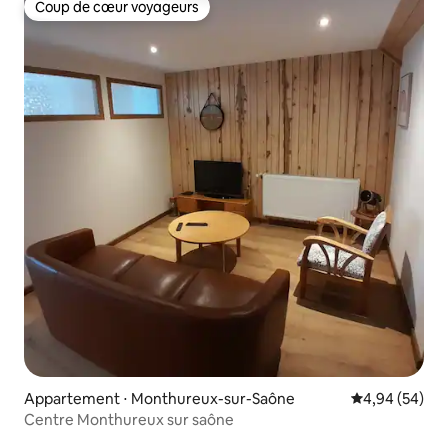
Coup de cœur voyageurs
Coup de cœur voyageurs
Appartement ⋅ Monthureux-sur-Saône
Évaluation mo
4,94 (54)
Centre Monthureux sur saône