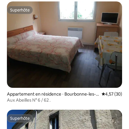
Superhôte
Superhôte
Appartement en résidence ⋅ Bourbonne-les-B
Évaluation mo
4,57 (30)
ains
Aux Abeilles N° 6 / 62 .
Superhôte
Superhôte