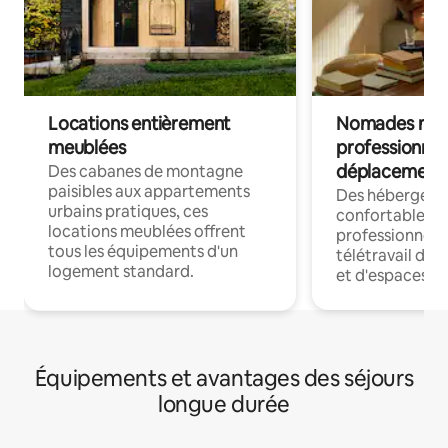
Locations entièrement
Nomades num
meublées
professionnel
déplacement
Des cabanes de montagne
paisibles aux appartements
Des hébergem
urbains pratiques, ces
confortables p
locations meublées offrent
professionnels
tous les équipements d'un
télétravail dis
logement standard.
et d'espaces de
Équipements et avantages des séjours
longue durée