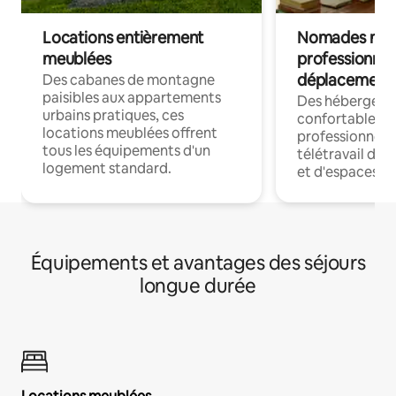
Locations entièrement
Nomades num
meublées
professionnel
déplacement
Des cabanes de montagne
paisibles aux appartements
Des hébergem
urbains pratiques, ces
confortables p
locations meublées offrent
professionnels
tous les équipements d'un
télétravail dis
logement standard.
et d'espaces de
Équipements et avantages des séjours
longue durée