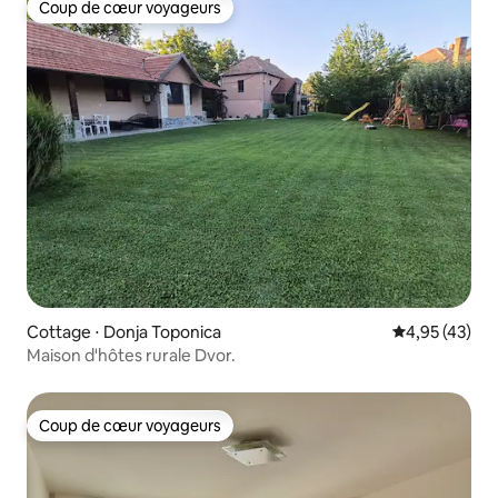
Coup de cœur voyageurs
Coup de cœur voyageurs
Cottage ⋅ Donja Toponica
Évaluation mo
4,95 (43)
Maison d'hôtes rurale Dvor.
Coup de cœur voyageurs
Coup de cœur voyageurs