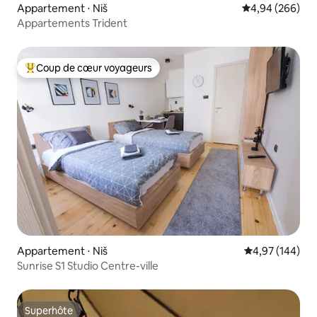
Appartement ⋅ Niš
Évaluation moy
4,94 (266)
Appartements Trident
Coup de cœur voyageurs
Coups de cœur voyageurs les plus appréciés
Appartement ⋅ Niš
Évaluation moy
4,97 (144)
Sunrise S1 Studio Centre-ville
Superhôte
Superhôte