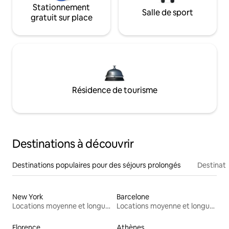
Stationnement
Salle de sport
gratuit sur place
Résidence de tourisme
Destinations à découvrir
Destinations populaires pour des séjours prolongés
Destinati
New York
Barcelone
Locations moyenne et longue durée
Locations moyenne et longue durée
Florence
Athènes