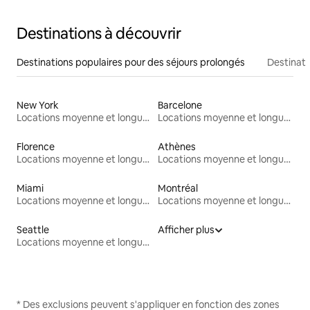
Destinations à découvrir
Destinations populaires pour des séjours prolongés
Destinati
New York
Barcelone
Locations moyenne et longue durée
Locations moyenne et longue durée
Florence
Athènes
Locations moyenne et longue durée
Locations moyenne et longue durée
Miami
Montréal
Locations moyenne et longue durée
Locations moyenne et longue durée
Seattle
Afficher plus
Locations moyenne et longue durée
* Des exclusions peuvent s'appliquer en fonction des zones