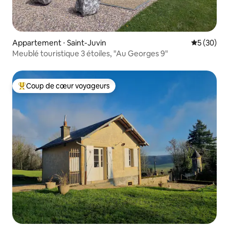
Appartement ⋅ Saint-Juvin
Évaluation
5 (30)
Meublé touristique 3 étoiles, "Au Georges 9"
Coup de cœur voyageurs
Coups de cœur voyageurs les plus appréciés