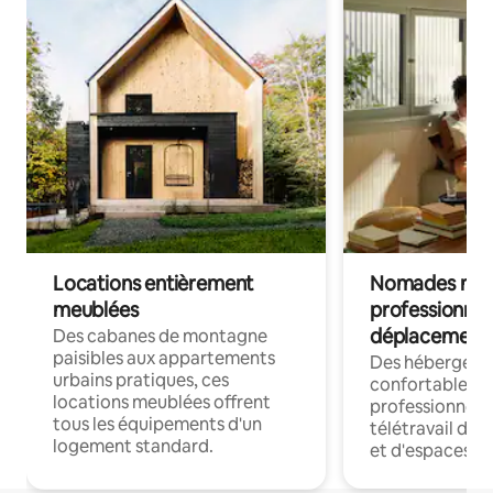
Locations entièrement
Nomades num
meublées
professionnel
déplacement
Des cabanes de montagne
paisibles aux appartements
Des hébergem
urbains pratiques, ces
confortables p
locations meublées offrent
professionnels
tous les équipements d'un
télétravail dis
logement standard.
et d'espaces de