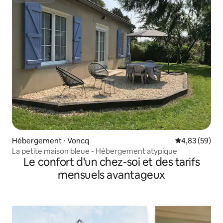
Hébergement ⋅ Voncq
Évaluation mo
4,83 (59)
La petite maison bleue - Hébergement atypique
Le confort d'un chez-soi et des tarifs
mensuels avantageux