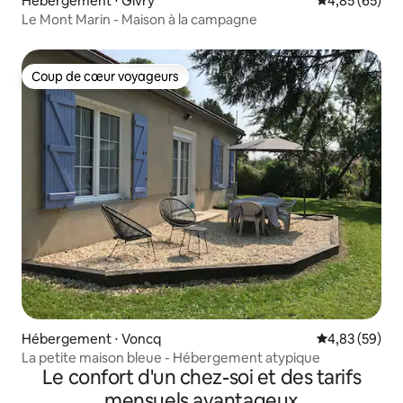
Hébergement ⋅ Givry
Évaluation mo
4,85 (65)
Le Mont Marin - Maison à la campagne
Coup de cœur voyageurs
Coup de cœur voyageurs
Hébergement ⋅ Voncq
Évaluation mo
4,83 (59)
La petite maison bleue - Hébergement atypique
Le confort d'un chez-soi et des tarifs
mensuels avantageux