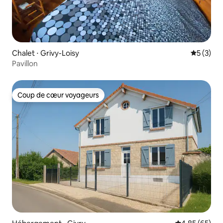
Chalet ⋅ Grivy-Loisy
Évaluatio
5 (3)
Pavillon
Coup de cœur voyageurs
Coup de cœur voyageurs