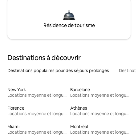
Résidence de tourisme
Destinations à découvrir
Destinations populaires pour des séjours prolongés
Destinati
New York
Barcelone
Locations moyenne et longue durée
Locations moyenne et longue durée
Florence
Athènes
Locations moyenne et longue durée
Locations moyenne et longue durée
Miami
Montréal
Locations moyenne et longue durée
Locations moyenne et longue durée