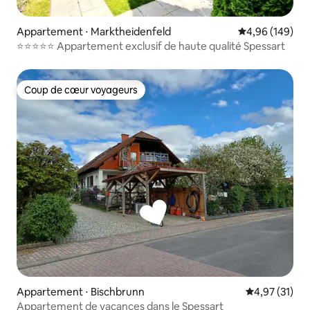
Appartement ⋅ Marktheidenfeld
Évaluation moy
4,96 (149)
⭐️⭐️⭐️⭐️⭐️ Appartement exclusif de haute qualité Spessart
Coup de cœur voyageurs
Coup de cœur voyageurs
Appartement ⋅ Bischbrunn
Évaluation mo
4,97 (31)
Appartement de vacances dans le Spessart