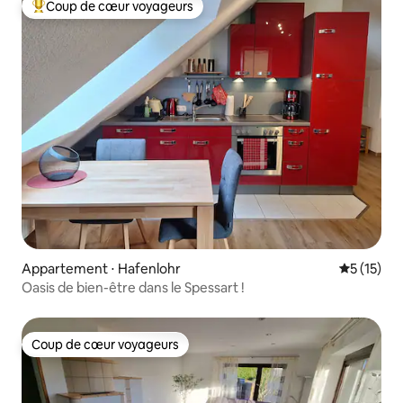
Coup de cœur voyageurs
Coups de cœur voyageurs les plus appréciés
Appartement ⋅ Hafenlohr
Évaluation
5 (15)
Oasis de bien-être dans le Spessart !
Coup de cœur voyageurs
Coup de cœur voyageurs