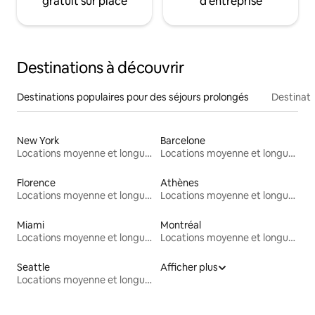
gratuit sur place
d'entreprise
Destinations à découvrir
Destinations populaires pour des séjours prolongés
Destinati
New York
Barcelone
Locations moyenne et longue durée
Locations moyenne et longue durée
Florence
Athènes
Locations moyenne et longue durée
Locations moyenne et longue durée
Miami
Montréal
Locations moyenne et longue durée
Locations moyenne et longue durée
Seattle
Afficher plus
Locations moyenne et longue durée