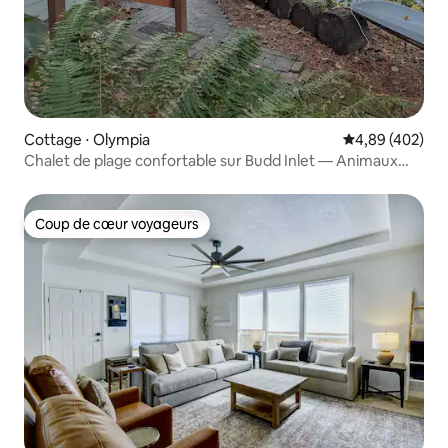
Cottage ⋅ Olympia
Évaluation moy
4,89 (402)
Chalet de plage confortable sur Budd Inlet — Animaux
acceptés !
Coup de cœur voyageurs
Coup de cœur voyageurs