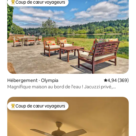
Coup de cœur voyageurs
Coups de cœur voyageurs les plus appréciés
Hébergement ⋅ Olympia
Évaluation moy
4,94 (369)
Magnifique maison au bord de l'eau ! Jacuzzi privé,
kayaks !
Coup de cœur voyageurs
Coups de cœur voyageurs les plus appréciés