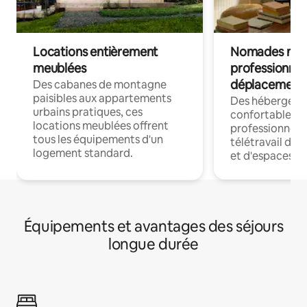
Locations entièrement
Nomades num
meublées
professionnel
déplacement
Des cabanes de montagne
paisibles aux appartements
Des hébergem
urbains pratiques, ces
confortables p
locations meublées offrent
professionnels
tous les équipements d'un
télétravail dis
logement standard.
et d'espaces de
Équipements et avantages des séjours
longue durée