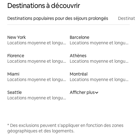
Destinations à découvrir
Destinations populaires pour des séjours prolongés
Destinati
New York
Barcelone
Locations moyenne et longue durée
Locations moyenne et longue durée
Florence
Athènes
Locations moyenne et longue durée
Locations moyenne et longue durée
Miami
Montréal
Locations moyenne et longue durée
Locations moyenne et longue durée
Seattle
Afficher plus
Locations moyenne et longue durée
* Des exclusions peuvent s'appliquer en fonction des zones
géographiques et des logements.