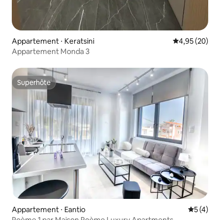
Appartement ⋅ Keratsini
Évaluation mo
4,95 (20)
Appartement Monda 3
Superhôte
Superhôte
Appartement ⋅ Eantio
Évaluatio
5 (4)
Poème 1 par Maison Poème Luxury Apartments