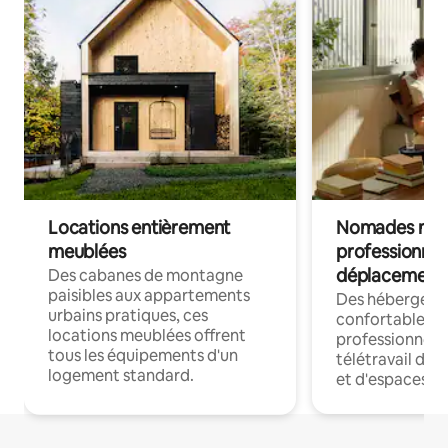
Locations entièrement
Nomades num
meublées
professionnel
déplacement
Des cabanes de montagne
paisibles aux appartements
Des hébergem
urbains pratiques, ces
confortables p
locations meublées offrent
professionnels
tous les équipements d'un
télétravail dis
logement standard.
et d'espaces de