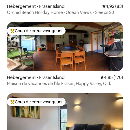
Hébergement ⋅ Fraser Island
Évaluation mo
4,92 (83)
Orchid Beach Holiday Home -Ocean Views - Sleeps 20
Coup de cœur voyageurs
Coups de cœur voyageurs les plus appréciés
Hébergement ⋅ Fraser Island
Évaluation moy
4,85 (170)
Maison de vacances de l'île Fraser, Happy Valley, Qld.
Coup de cœur voyageurs
Coups de cœur voyageurs les plus appréciés