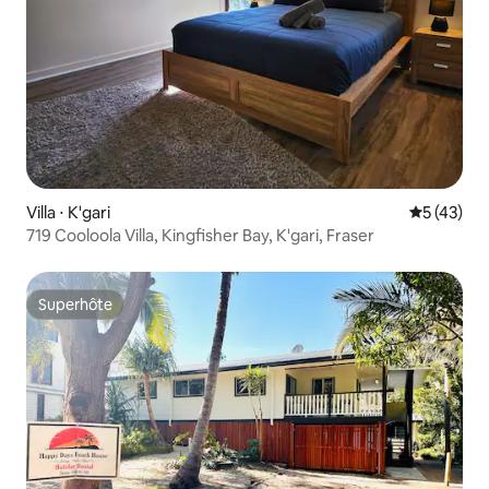
Villa ⋅ K'gari
Évaluation
5 (43)
719 Cooloola Villa, Kingfisher Bay, K'gari, Fraser
Superhôte
Superhôte