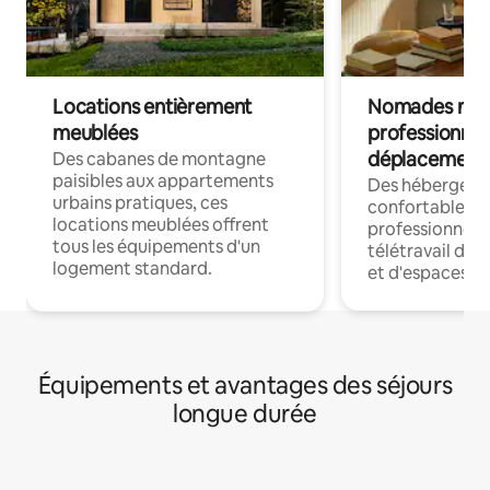
Locations entièrement
Nomades num
meublées
professionnel
déplacement
Des cabanes de montagne
paisibles aux appartements
Des hébergem
urbains pratiques, ces
confortables p
locations meublées offrent
professionnels
tous les équipements d'un
télétravail dis
logement standard.
et d'espaces de
Équipements et avantages des séjours
longue durée