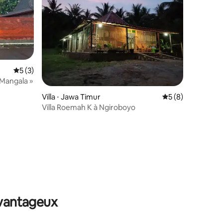
Évaluation moyenne sur la base de 3 commentaires : 5 sur 5
5 (3)
Mangala »
Villa ⋅ Jawa Timur
Évaluation moyenn
5 (8)
Villa Roemah K à Ngiroboyo
mmentaires : 5 sur 5
avantageux