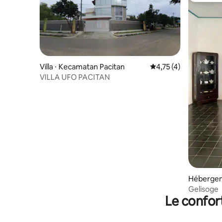
Villa ⋅ Kecamatan Pacitan
Évaluation moyenne s
4,75 (4)
VILLA UFO PACITAN
Hébergem
an
Gelisoge
Le confor