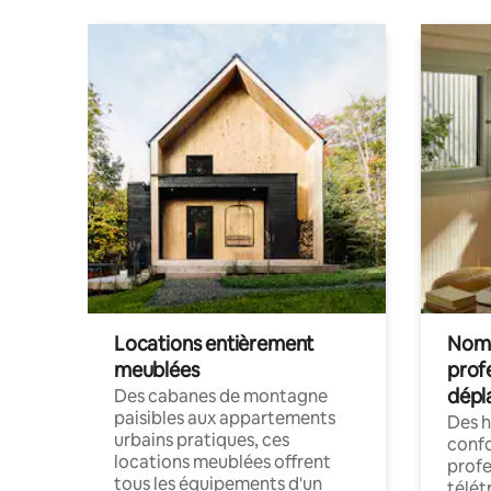
Locations entièrement
Noma
meublées
prof
dépl
Des cabanes de montagne
paisibles aux appartements
Des 
urbains pratiques, ces
confo
locations meublées offrent
profe
tous les équipements d'un
télét