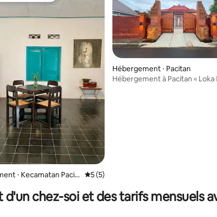
ur la base de 4 commentaires : 4,75 sur 5
Hébergement ⋅ Pacitan
Hébergement à Pacitan « Loka 
ent ⋅ Kecamatan Pacit
Évaluation moyenne sur la base de 5 co
5 (5)
t d'un chez-soi et des tarifs mensuels 