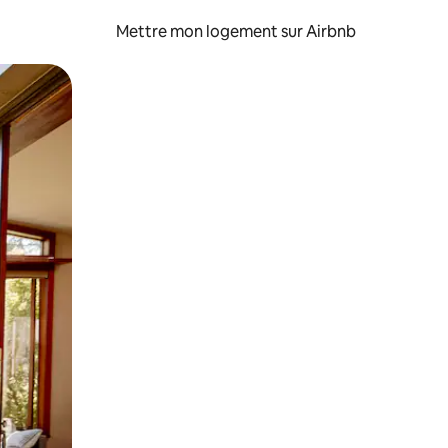
Mettre mon logement sur Airbnb
sant glisser.