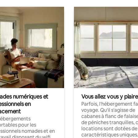
des numériques et
Vous allez vous y plaire
essionnels en
Parfois, l'hébergement fai
voyage. Qu'il s'agisse de
acement
cabanes à flanc de falais
hébergements
de péniches tranquilles, 
rtables pour les
locations sont dotées de
ssionnels nomades et en
caractéristiques uniques
ravail disposant du wifi