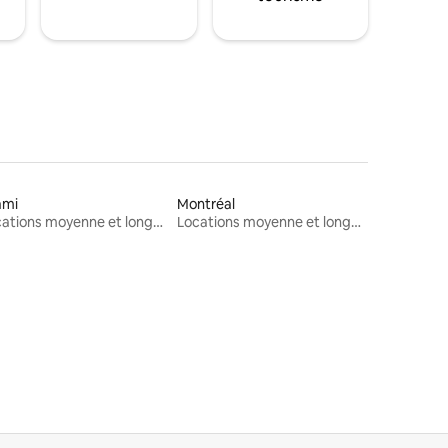
ami
Montréal
Locations moyenne et longue durée
Locations moyenne et longue durée