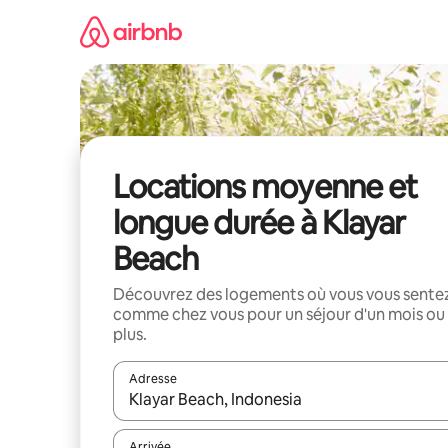
Aller
directement
au
contenu
Locations moyenne et
longue durée à Klayar
Beach
Découvrez des logements où vous vous sente
comme chez vous pour un séjour d'un mois ou
plus.
Adresse
Lorsque les résultats s'affichent, utilisez les flèc
Arrivée