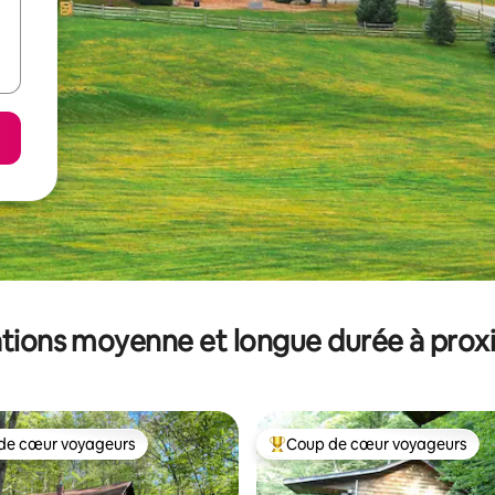
tions moyenne et longue durée à prox
de cœur voyageurs
Coup de cœur voyageurs
 cœur voyageurs les plus appréciés
Coups de cœur voyageurs les p