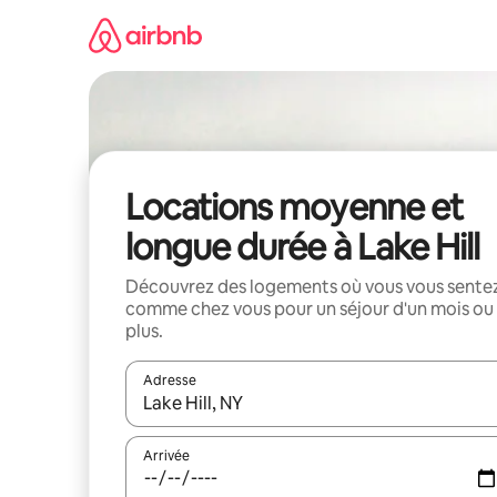
Aller
directement
au
contenu
Locations moyenne et
longue durée à Lake Hill
Découvrez des logements où vous vous sente
comme chez vous pour un séjour d'un mois ou
plus.
Adresse
Lorsque les résultats s'affichent, utilisez les flèc
Arrivée