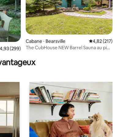
Cabane ⋅ Bearsville
Évaluation moyenne sur
4,82 (217)
The CubHouse NEW Barrel Sauna au pied
taires : 4,93 sur 5
valuation moyenne sur la base de 299 commentaires : 4,93 sur 5
4,93 (299)
de la montagne
avantageux