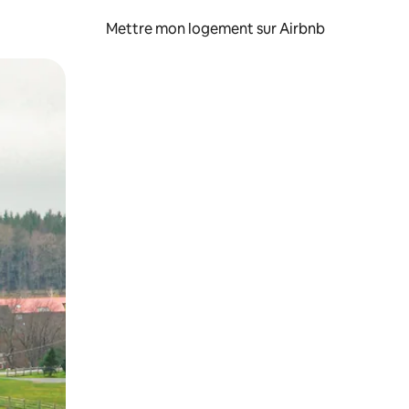
Mettre mon logement sur Airbnb
sant glisser.