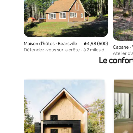
Maison d'hôtes ⋅ Bearsville
Évaluation moyenne sur 
4,98 (600)
Cabane ⋅
Détendez-vous sur la crête - à 2 miles de
Atelier d'a
Woodstock
Le confor