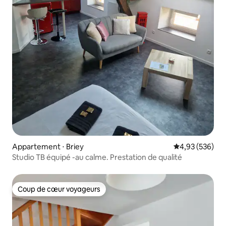
Appartement ⋅ Briey
Évaluation moy
4,93 (536)
Studio TB équipé -au calme. Prestation de qualité
Coup de cœur voyageurs
Coup de cœur voyageurs