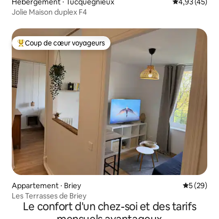
Hébergement ⋅ Tucquegnieux
Évaluation mo
4,93 (45)
Jolie Maison duplex F4
Coup de cœur voyageurs
Coups de cœur voyageurs les plus appréciés
Appartement ⋅ Briey
Évaluation
5 (29)
Les Terrasses de Briey
Le confort d'un chez-soi et des tarifs