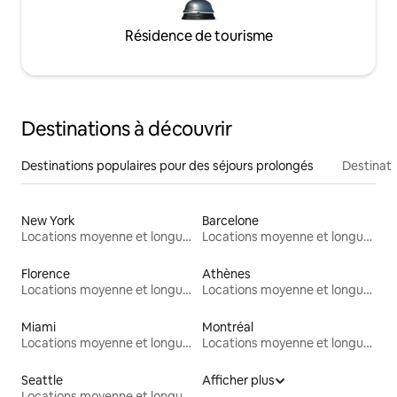
Résidence de tourisme
Destinations à découvrir
Destinations populaires pour des séjours prolongés
Destinati
New York
Barcelone
Locations moyenne et longue durée
Locations moyenne et longue durée
Florence
Athènes
Locations moyenne et longue durée
Locations moyenne et longue durée
Miami
Montréal
Locations moyenne et longue durée
Locations moyenne et longue durée
Seattle
Afficher plus
Locations moyenne et longue durée