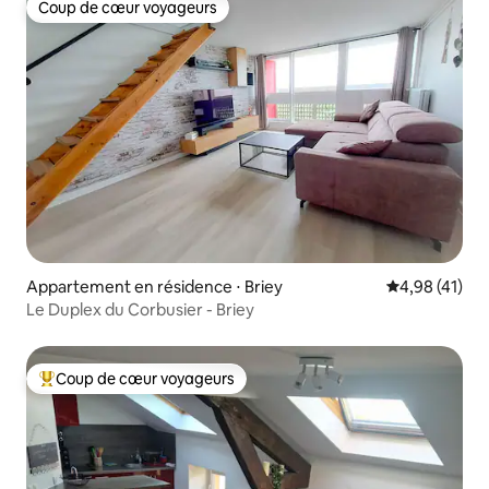
Coup de cœur voyageurs
Coup de cœur voyageurs
Appartement en résidence ⋅ Briey
Évaluation mo
4,98 (41)
Le Duplex du Corbusier - Briey
Coup de cœur voyageurs
Coups de cœur voyageurs les plus appréciés