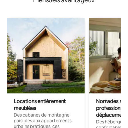
mensuels avantageux
Locations entièrement
Nomades num
meublées
professionnel
déplacement
Des cabanes de montagne
paisibles aux appartements
Des hébergem
urbains pratiques, ces
confortables p