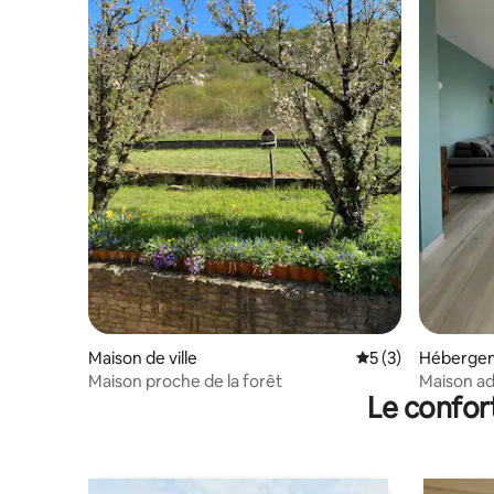
Maison de ville
Évaluation moyenn
5 (3)
Héberge
Maison proche de la forêt
Maison a
Le confor