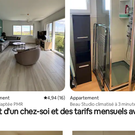
e sur la base de 3 commentaires : 5 sur 5
ment
Évaluation moyenne sur la base de 16 comme
4,94 (16)
Appartement
daptée PMR
Beau Studio climatisé à 3 minut
t d'un chez-soi et des tarifs mensuels 
Nancy Centre