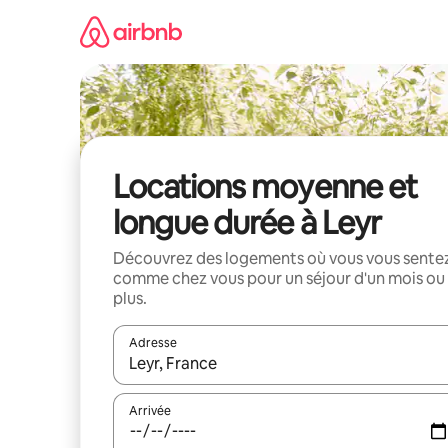
Aller
directement
au
contenu
Locations moyenne et
longue durée à Leyr
Découvrez des logements où vous vous sente
comme chez vous pour un séjour d'un mois ou
plus.
Adresse
Lorsque les résultats s'affichent, utilisez les flèc
Arrivée