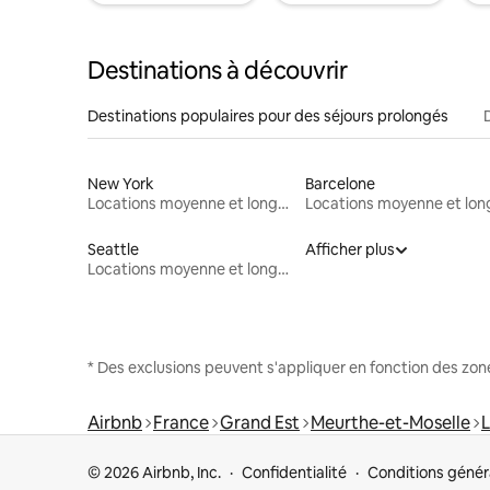
Destinations à découvrir
Destinations populaires pour des séjours prolongés
New York
Barcelone
Locations moyenne et longue durée
Seattle
Afficher plus
Locations moyenne et longue durée
* Des exclusions peuvent s'appliquer en fonction des zo
Airbnb
France
Grand Est
Meurthe-et-Moselle
L
© 2026 Airbnb, Inc.
Confidentialité
Conditions génér