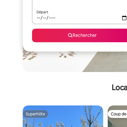
Départ
Rechercher
Loca
Superhôte
Coup de
Superhôte
Coup de