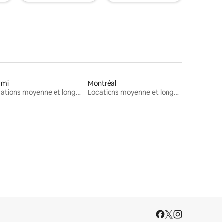
ami
Montréal
Locations moyenne et longue durée
Locations moyenne et longue durée