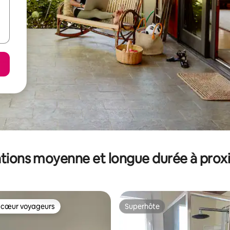
tions moyenne et longue durée à prox
 cœur voyageurs
Superhôte
 cœur voyageurs
Superhôte