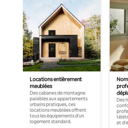
Locations entièrement
Noma
meublées
prof
dépl
Des cabanes de montagne
paisibles aux appartements
Des 
urbains pratiques, ces
confo
locations meublées offrent
profe
tous les équipements d'un
télét
logement standard.
et d'