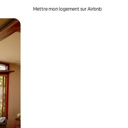
Mettre mon logement sur Airbnb
sant glisser.