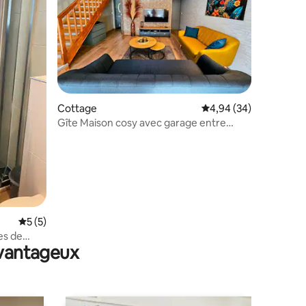
Cottage
Évaluation moyenne su
4,94 (34)
Gîte Maison cosy avec garage entre
Nancy et Metz
ntaires : 4,94 sur 5
Évaluation moyenne sur la base de 5 commentaires : 5 sur 5
5 (5)
es de
avantageux