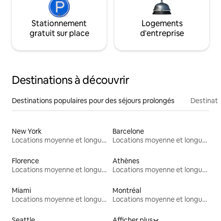
Stationnement
Logements
gratuit sur place
d'entreprise
Destinations à découvrir
Destinations populaires pour des séjours prolongés
Destinati
New York
Barcelone
Locations moyenne et longue durée
Locations moyenne et longue durée
Florence
Athènes
Locations moyenne et longue durée
Locations moyenne et longue durée
Miami
Montréal
Locations moyenne et longue durée
Locations moyenne et longue durée
Seattle
Afficher plus