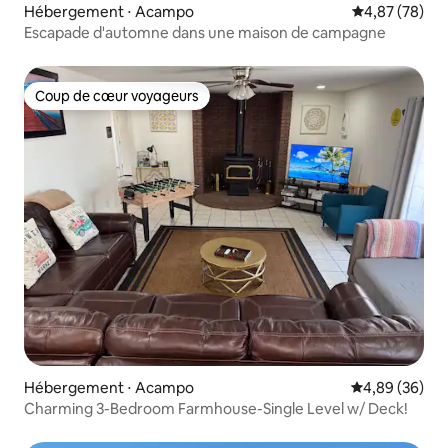
Hébergement ⋅ Acampo
Évaluation mo
4,87 (78)
Escapade d'automne dans une maison de campagne
Coup de cœur voyageurs
Coup de cœur voyageurs
Hébergement ⋅ Acampo
Évaluation mo
4,89 (36)
Charming 3-Bedroom Farmhouse-Single Level w/ Deck!