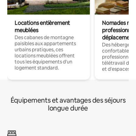
Locations entièrement
Nomades num
meublées
professionnel
déplacement
Des cabanes de montagne
paisibles aux appartements
Des hébergem
urbains pratiques, ces
confortables p
locations meublées offrent
professionnels
tous les équipements d'un
télétravail dis
logement standard.
et d'espaces de
Équipements et avantages des séjours
longue durée