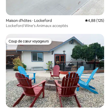
Maison d'hôtes ⋅ Lockeford
Évaluation moy
4,88 (125)
Lockeford Wine's Animaux acceptés
Coup de cœur voyageurs
Coup de cœur voyageurs