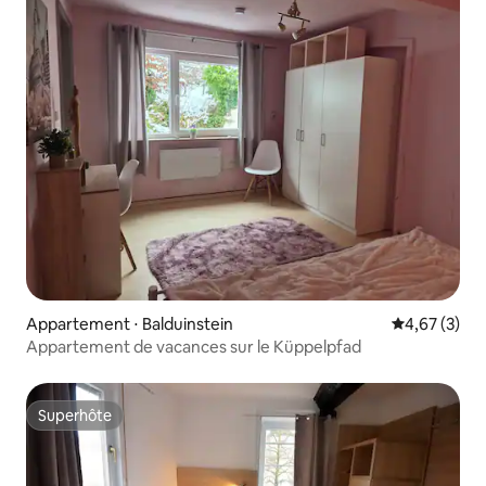
Appartement ⋅ Balduinstein
Évaluation m
4,67 (3)
Appartement de vacances sur le Küppelpfad
Superhôte
Superhôte