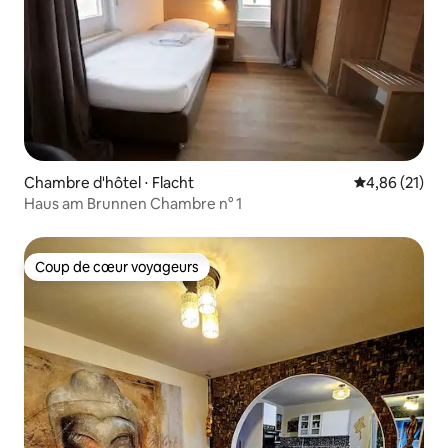
Chambre d'hôtel ⋅ Flacht
Évaluation mo
4,86 (21)
Haus am Brunnen Chambre n° 1
Coup de cœur voyageurs
Coup de cœur voyageurs