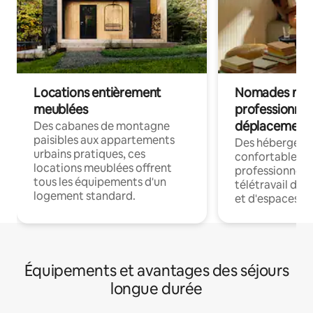
Locations entièrement
Nomades num
meublées
professionnel
déplacement
Des cabanes de montagne
paisibles aux appartements
Des hébergem
urbains pratiques, ces
confortables p
locations meublées offrent
professionnels
tous les équipements d'un
télétravail dis
logement standard.
et d'espaces de
Équipements et avantages des séjours
longue durée