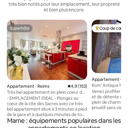
très bien notés pour leur emplacement, leur propreté
et bien plus encore.
Superhôte
Coup de cœur 
Superhôte
Coups de cœur vo
Appartement ⋅ Re
Rom' Antique hype
Appartement ⋅ Reims
Évaluation moyenne sur la base
4,9 (153)
chaude
Venez profiter d'
Très bel appartement en plein coeur de
et de détente da
Reims
- EMPLACEMENT IDEAL - Plongez au
plein de charme a
cœur de la cité des Sacres avec ce très
privatif sans vis à 
bel appartement situé à 3 minutes à pied
Reims entre la rue
de la gare et à quelques minutes de tous
(commerçante) et 
Marne : équipements populaires dans les
les sites historiques et touristiques de la
Buirette. Situé à deux pas de la place
ville. Très beaux volumes avec une pièce