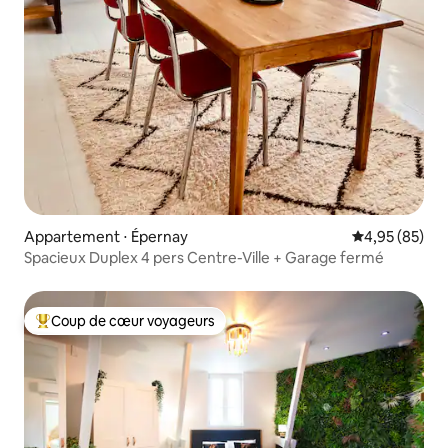
Appartement ⋅ Épernay
Évaluation mo
4,95 (85)
Spacieux Duplex 4 pers Centre-Ville + Garage fermé
Coup de cœur voyageurs
Coups de cœur voyageurs les plus appréciés