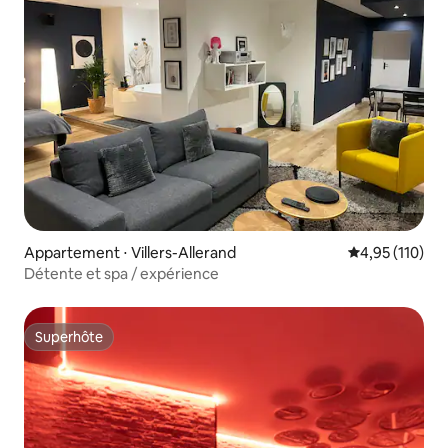
Appartement ⋅ Villers-Allerand
Évaluation moy
4,95 (110)
Détente et spa / expérience
Superhôte
Superhôte