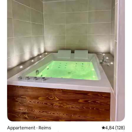
Appartement ⋅ Reims
Évaluation moy
4,84 (128)