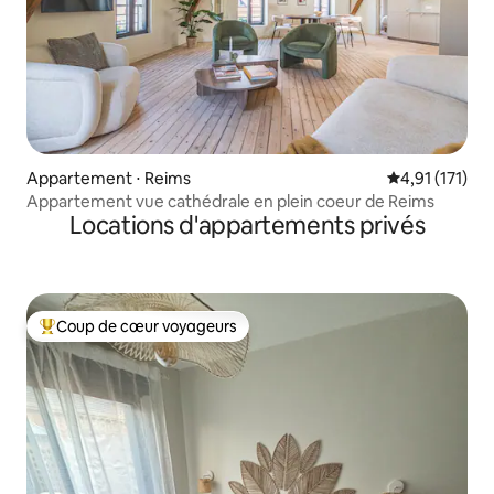
Appartement ⋅ Reims
Évaluation mo
4,91 (171)
Appartement vue cathédrale en plein coeur de Reims
Locations d'appartements privés
Coup de cœur voyageurs
Coups de cœur voyageurs les plus appréciés