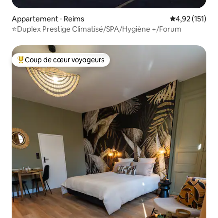
Appartement ⋅ Reims
Évaluation moy
4,92 (151)
⭐️Duplex Prestige Climatisé/SPA/Hygiène +/Forum
Coup de cœur voyageurs
Coups de cœur voyageurs les plus appréciés