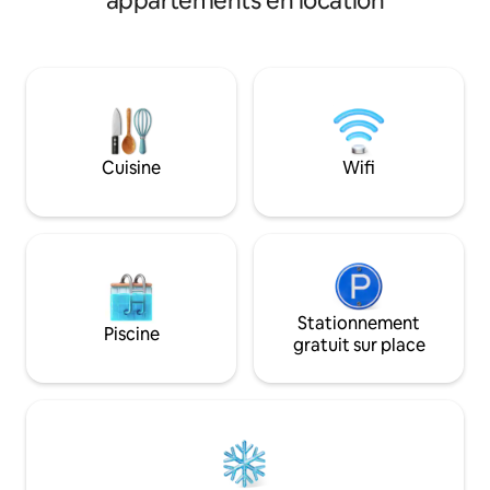
appartements en location
d'Erlon, vous sere
de vie lumineuse donnant sur la célèbre
commodités. Le champagne de notre
place d'Erlon, 2 chambres, une belle salle
producteur local vo
de bain avec douche et baignoire, un
Attention : pas de 
balcon pour profiter de l'exposition plein
camera à l'entrée 
sud. Idéal pour la découverte de la ville
vérifie le nombre 
de Reims en famille, entre amis ou entre
entrent.
collègues.
Cuisine
Wifi
Stationnement
Piscine
gratuit sur place