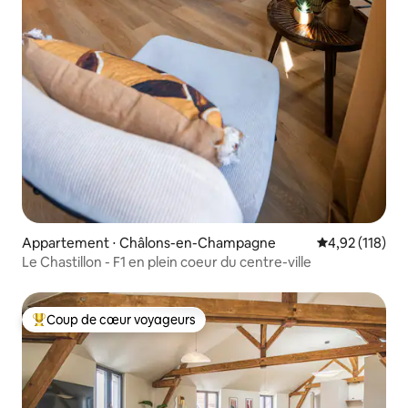
Appartement ⋅ Châlons-en-Champagne
Évaluation moy
4,92 (118)
Le Chastillon - F1 en plein coeur du centre-ville
Coup de cœur voyageurs
Coups de cœur voyageurs les plus appréciés