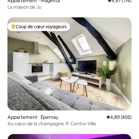
Appartement ⋅ Magenta
Évaluation moy
4,97 (174)
La maison de Ju
Coup de cœur voyageurs
Coups de cœur voyageurs les plus appréciés
Appartement ⋅ Épernay
Évaluation moy
4,89 (405)
Au cœur de la champagne 🥂 Centre-Ville