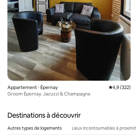
Appartement ⋅ Épernay
Évaluation mo
4,9 (322)
Groom Épernay. Jacuzzi & Champagne
Destinations à découvrir
Autres types de logements
Lieux incontournables à proximit