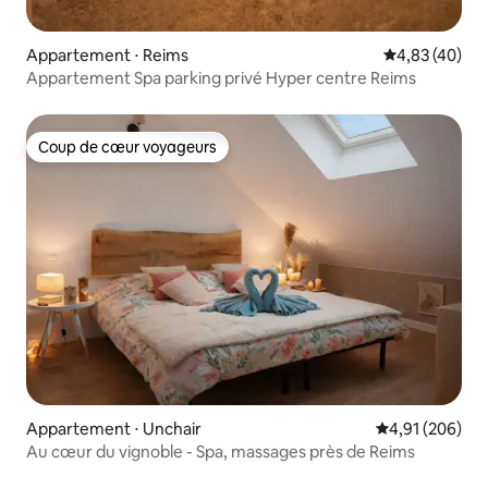
Appartement ⋅ Reims
Évaluation mo
4,83 (40)
Appartement Spa parking privé Hyper centre Reims
Coup de cœur voyageurs
Coup de cœur voyageurs
Appartement ⋅ Unchair
Évaluation moy
4,91 (206)
Au cœur du vignoble - Spa, massages près de Reims