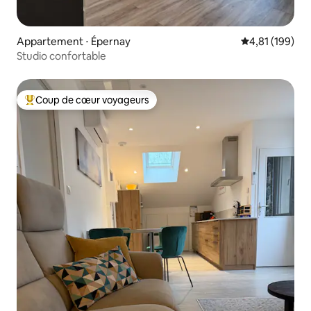
Appartement ⋅ Épernay
Évaluation moy
4,81 (199)
Studio confortable
Coup de cœur voyageurs
Coups de cœur voyageurs les plus appréciés