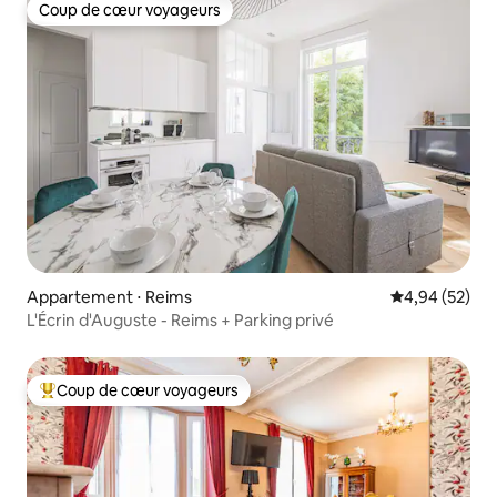
Coup de cœur voyageurs
Coup de cœur voyageurs
Appartement ⋅ Reims
Évaluation mo
4,94 (52)
L'Écrin d'Auguste - Reims + Parking privé
Coup de cœur voyageurs
Coups de cœur voyageurs les plus appréciés