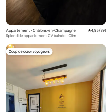
Appartement ⋅ Châlons-en-Champagne
Évaluation mo
4,95 (39)
Splendide appartement CV balnéo - Clim
Coup de cœur voyageurs
Coup de cœur voyageurs