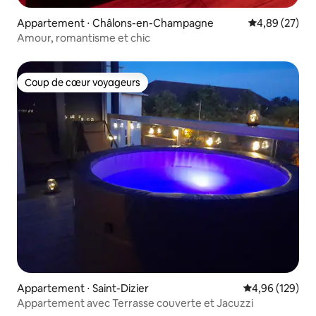
Appartement ⋅ Châlons-en-Champagne
Évaluation mo
4,89 (27)
Amour, romantisme et chic
Coup de cœur voyageurs
Coup de cœur voyageurs
Appartement ⋅ Saint-Dizier
Évaluation moy
4,96 (129)
Appartement avec Terrasse couverte et Jacuzzi