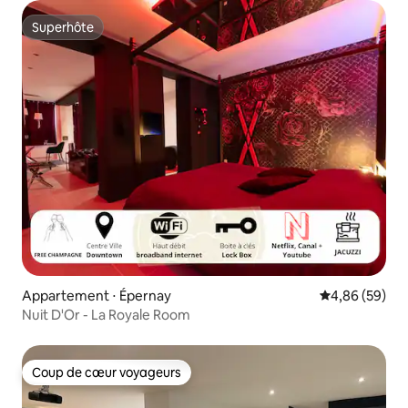
Superhôte
Superhôte
Appartement ⋅ Épernay
Évaluation mo
4,86 (59)
Nuit D'Or - La Royale Room
Coup de cœur voyageurs
Coup de cœur voyageurs