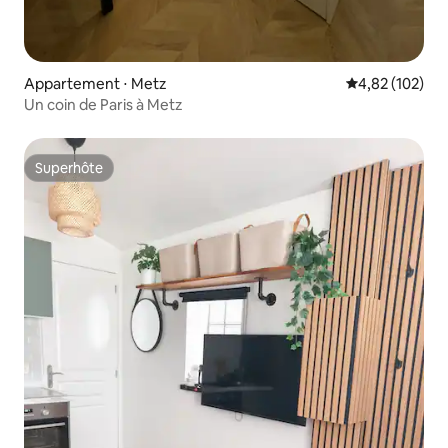
Appartement ⋅ Metz
Évaluation moy
4,82 (102)
Un coin de Paris à Metz
Superhôte
Superhôte