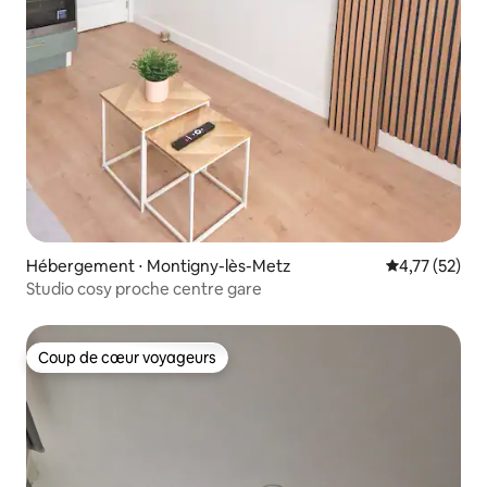
Hébergement ⋅ Montigny-lès-Metz
Évaluation mo
4,77 (52)
Studio cosy proche centre gare
Coup de cœur voyageurs
Coup de cœur voyageurs