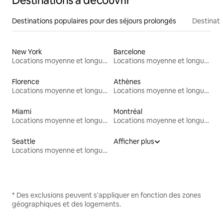
Destinations à découvrir
Destinations populaires pour des séjours prolongés
Destinati
New York
Barcelone
Locations moyenne et longue durée
Locations moyenne et longue durée
Florence
Athènes
Locations moyenne et longue durée
Locations moyenne et longue durée
Miami
Montréal
Locations moyenne et longue durée
Locations moyenne et longue durée
Seattle
Afficher plus
Locations moyenne et longue durée
* Des exclusions peuvent s'appliquer en fonction des zones
géographiques et des logements.