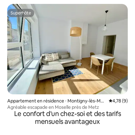
Superhôte
Superhôte
Appartement en résidence ⋅ Montigny-lès-Met
Évaluation m
4,78 (9)
z
Agréable escapade en Moselle près de Metz
Le confort d'un chez-soi et des tarifs
mensuels avantageux