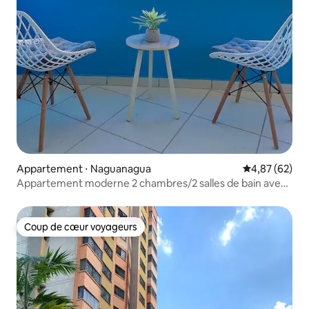
Appartement ⋅ Naguanagua
Évaluation mo
4,87 (62)
Appartement moderne 2 chambres/2 salles de bain avec
piscine près du centre commercial Sambil
Coup de cœur voyageurs
Coup de cœur voyageurs