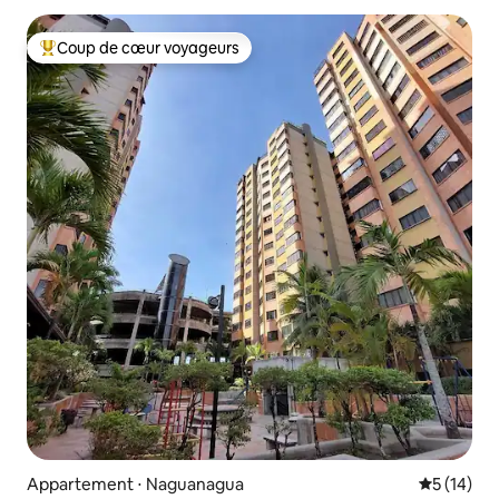
Coup de cœur voyageurs
Coups de cœur voyageurs les plus appréciés
Appartement ⋅ Naguanagua
Évaluation
5 (14)