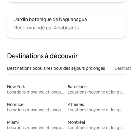
Jardin botanique de Naguanagua
Recommandé par 4 habitants
Destinations à découvrir
Destinations populaires pour des séjours prolongés
Destinati
New York
Barcelone
Locations moyenne et longue durée
Locations moyenne et longue durée
Florence
Athènes
Locations moyenne et longue durée
Locations moyenne et longue durée
Miami
Montréal
Locations moyenne et longue durée
Locations moyenne et longue durée