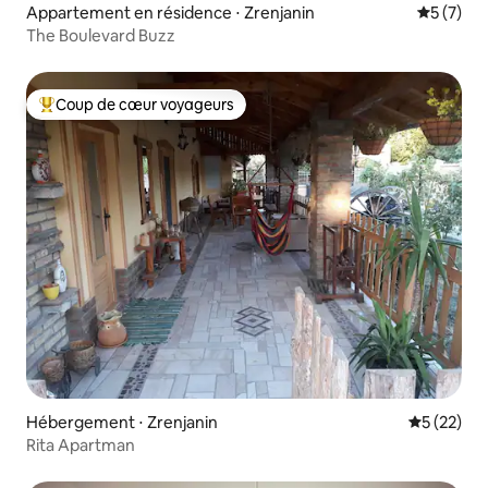
Appartement en résidence ⋅ Zrenjanin
Évaluatio
5 (7)
The Boulevard Buzz
Coup de cœur voyageurs
Coups de cœur voyageurs les plus appréciés
Hébergement ⋅ Zrenjanin
Évaluation
5 (22)
Rita Apartman