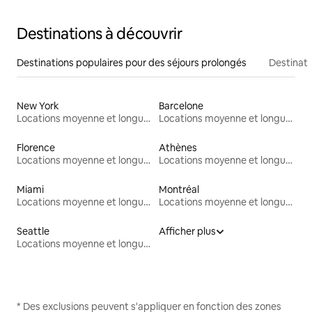
Destinations à découvrir
Destinations populaires pour des séjours prolongés
Destinati
New York
Barcelone
Locations moyenne et longue durée
Locations moyenne et longue durée
Florence
Athènes
Locations moyenne et longue durée
Locations moyenne et longue durée
Miami
Montréal
Locations moyenne et longue durée
Locations moyenne et longue durée
Seattle
Afficher plus
Locations moyenne et longue durée
* Des exclusions peuvent s'appliquer en fonction des zones