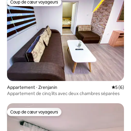
Coup de cœur voyageurs
Coup de cœur voyageurs
Appartement ⋅ Zrenjanin
Évaluatio
5 (6)
Appartement de cinq lits avec deux chambres séparées
Coup de cœur voyageurs
Coup de cœur voyageurs