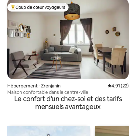
Coup de cœur voyageurs
Coups de cœur voyageurs les plus appréciés
Hébergement ⋅ Zrenjanin
Évaluation mo
4,91 (22)
Maison confortable dans le centre-ville
Le confort d'un chez-soi et des tarifs
mensuels avantageux