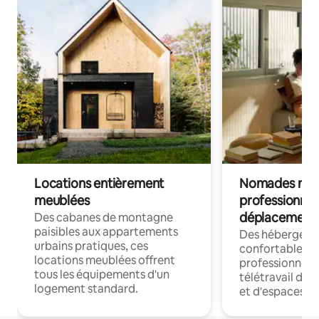
Locations entièrement
Nomades num
meublées
professionnel
déplacement
Des cabanes de montagne
paisibles aux appartements
Des hébergem
urbains pratiques, ces
confortables p
locations meublées offrent
professionnels
tous les équipements d'un
télétravail dis
logement standard.
et d'espaces de