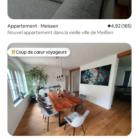
Appartement ⋅ Meissen
Évaluation moy
4,92 (165)
Nouvel appartement dans la vieille ville de Meißen
Coup de cœur voyageurs
Coups de cœur voyageurs les plus appréciés