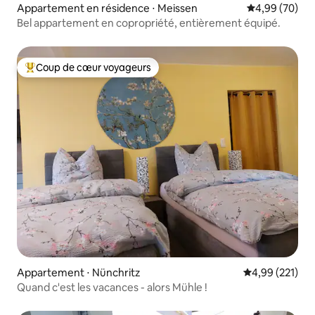
Appartement en résidence ⋅ Meissen
Évaluation mo
4,99 (70)
Bel appartement en copropriété, entièrement équipé.
Coup de cœur voyageurs
Coups de cœur voyageurs les plus appréciés
Appartement ⋅ Nünchritz
Évaluation moy
4,99 (221)
Quand c'est les vacances - alors Mühle !