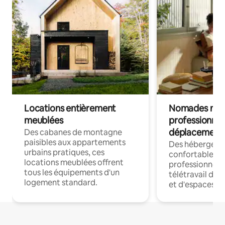
Locations entièrement
Nomades num
meublées
professionnel
déplacement
Des cabanes de montagne
paisibles aux appartements
Des hébergem
urbains pratiques, ces
confortables p
locations meublées offrent
professionnels
tous les équipements d'un
télétravail dis
logement standard.
et d'espaces de