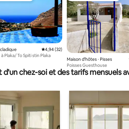
r la base de 31 commentaires : 4,97 sur 5
cladique
Évaluation moyenne sur la base de 32 commen
4,94 (32)
à Plaka/ To Spiti stin Plaka
Maison d'hôtes ⋅ Pisses
Poisses Guesthouse
t d'un chez-soi et des tarifs mensuels 