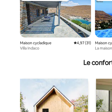
Maison cycladique
Évaluation moyenne su
4,97 (31)
Maison cy
Villa Indaco
La maison 
Le confor