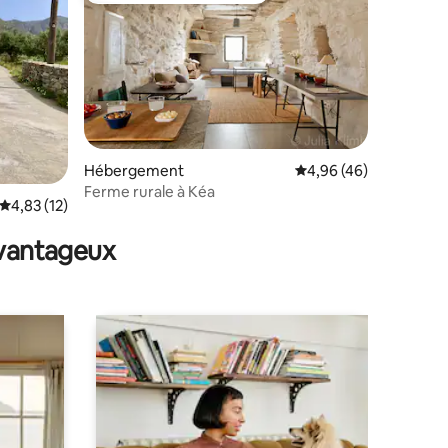
Hébergement
Évaluation moyenne su
4,96 (46)
taires : 4,94 sur 5
Ferme rurale à Kéa
Évaluation moyenne sur la base de 12 commentaires : 4,83 sur 5
4,83 (12)
avantageux