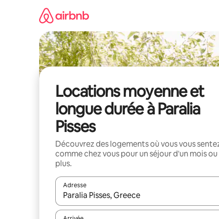
Aller
directement
au
contenu
Locations moyenne et
longue durée à Paralia
Pisses
Découvrez des logements où vous vous sente
comme chez vous pour un séjour d'un mois ou
plus.
Adresse
Lorsque les résultats s'affichent, utilisez les flèc
Arrivée