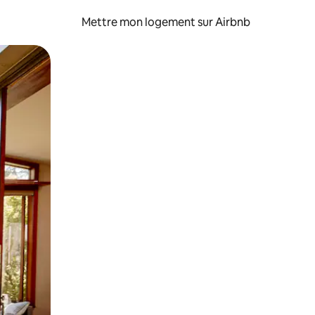
Mettre mon logement sur Airbnb
sant glisser.