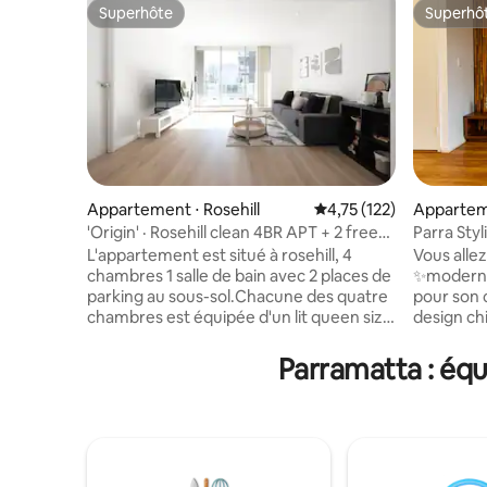
Superhôte
Superhô
Superhôte
Superhô
Appartement ⋅ Rosehill
Évaluation moyenne sur
4,75 (122)
Appartem
'Origin' · Rosehill clean 4BR APT + 2 free
Parra Styl
parking
Parking
L'appartement est situé à rosehill, 4
Vous alle
chambres 1 salle de bain avec 2 places de
✨moderne
parking au sous-sol.Chacune des quatre
pour son 
chambres est équipée d'un lit queen size
design chic ! À seulement 5 minu
confortable et peut accueillir jusqu'à huit
gare de 
personnes. L'appartement est équipé
commercia
Parramatta : éq
d'une toilette avec baignoire, de deux
des magas
places de parking souterraines et d'un
proximité.
parking gratuit dans les rues
complète, 
environnantes, adapté à plusieurs
espace de
familles. Les installations
intelligen
correspondantes disposent d'une toute
d'une 🧼 