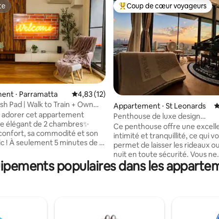
te
Coup de cœur voyageurs
te
Coups de cœur voyageurs les p
 la base de 122 commentaires : 4,75 sur 5
ent ⋅ Parramatta
Évaluation moyenne sur la base de 12 comme
4,83 (12)
ish Pad | Walk to Train + Own
Appartement ⋅ St Leonards
É
z adorer cet appartement
Penthouse de luxe design
 élégant de 2 chambres✨
1 chambre• Vue sur la ville• Par
Ce penthouse offre une excell
confort, sa commodité et son
intimité et tranquillité, ce qui v
tes de la
permet de laisser les rideaux ou
 Parra et du centre
nuit en toute sécurité. Vous ne
l Westfield avec des cafés,
uipements populaires dans les appartem
trouverez pas les lumières de la 
ins, un cinéma et un ferry à
lumineuses pour dormir, mais 
 Profitez d'🍳une cuisine
apprécierez plutôt le charman
de lits 🛏️ confortables, d'🛋️un
urbain, qui rappelle les scènes 
 vie élégant avec télévision
drame télévisé. Diffusez de la
te et connexion Wi-Fi rapide,
pour piano via Bluetooth, allum
buanderie, d'un balcon 🌿 privé