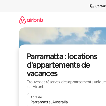
Aller
Certai
directement
au
contenu
Parramatta : locations
d'appartements de
vacances
Trouvez et réservez des appartements unique
sur Airbnb
Adresse
Lorsque les résultats s'affichent, utilisez les flèc