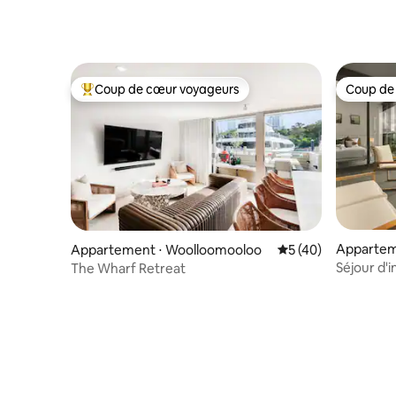
distance 
Coup de cœur voyageurs
Coup de
Coups de cœur voyageurs les plus appréciés
Coup de
Apparteme
Appartement ⋅ Woolloomooloo
Évaluation moyenne
5 (40)
e Sydney
Séjour d'i
The Wharf Retreat
deux pas 