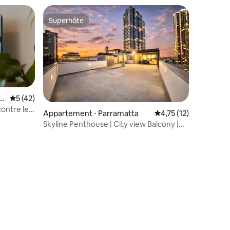
Superhôte
lus appréciés
Superhôte
 d
Évaluation moyenne sur la base de 42 commentaires : 5 sur 5
5 (42)
ontre le
Appartement ⋅ Parramatta
Évaluation moyenne su
4,75 (12)
Skyline Penthouse | City view Balcony |
Parking
mmentaires : 5 sur 5