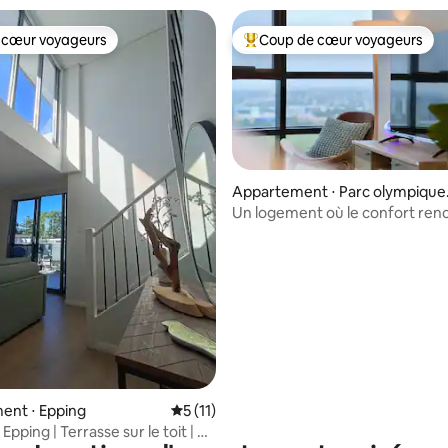
 cœur voyageurs
Coup de cœur voyageurs
 cœur voyageurs
Coups de cœur voyageurs les p
Appartement ⋅ Parc olympique
e Sydney
Un logement où le confort renc
e sur la base de 4 commentaires : 5 sur 5
style - Idéal pour les familles
ent ⋅ Epping
Évaluation moyenne sur la base de 11 co
5 (11)
pping | Terrasse sur le toit | À