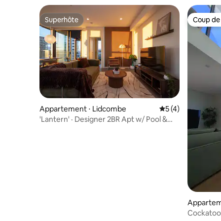
Superhôte
Coup de
Superhôte
Coup de
Appartement ⋅ Lidcombe
Évaluation moyenn
5 (4)
'Lantern' · Designer 2BR Apt w/ Pool &
Parking
Appartem
Cockatoo E