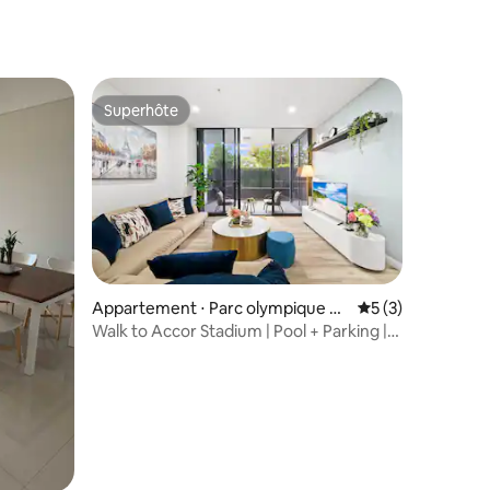
Superhôte
Superhôte
mmentaires : 5 sur 5
Appartement ⋅ Parc olympique de
Évaluation moyenn
5 (3)
Sydney
Walk to Accor Stadium | Pool + Parking |
Luxe 2BR