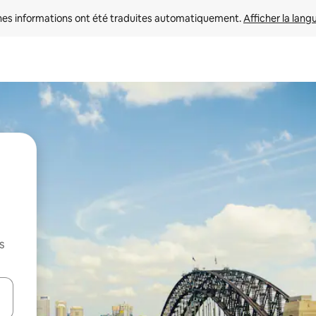
nes informations ont été traduites automatiquement. 
Afficher la lang
s
hes vers le haut et vers le bas pour les parcourir ou en appuyant et en fai