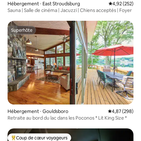
Hébergement ⋅ East Stroudsburg
Évaluation moy
4,92 (252)
Sauna | Salle de cinéma | Jacuzzi | Chiens acceptés | Foyer
Superhôte
Superhôte
Hébergement ⋅ Gouldsboro
Évaluation moy
4,87 (298)
Retraite au bord du lac dans les Poconos * Lit King Size *
Coup de cœur voyageurs
Coups de cœur voyageurs les plus appréciés