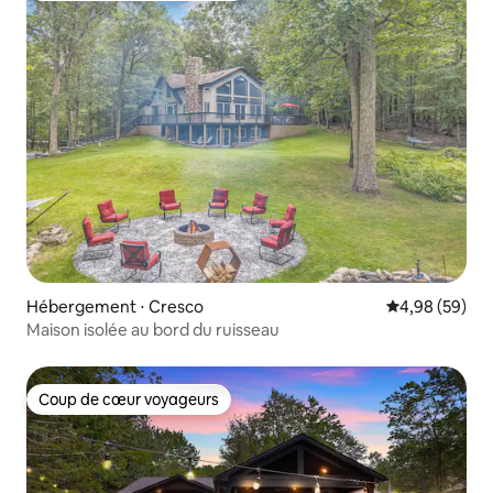
Hébergement ⋅ Cresco
Évaluation mo
4,98 (59)
Maison isolée au bord du ruisseau
Coup de cœur voyageurs
Coup de cœur voyageurs