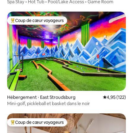
Spa Stay • Hot Tub • Pool/Lake Access • Game Room
Coup de cœur voyageurs
Coups de cœur voyageurs les plus appréciés
Hébergement ⋅ East Stroudsburg
Évaluation moy
4,95 (122)
Mini-golf, pickleball et basket dans le noir
Coup de cœur voyageurs
Coups de cœur voyageurs les plus appréciés