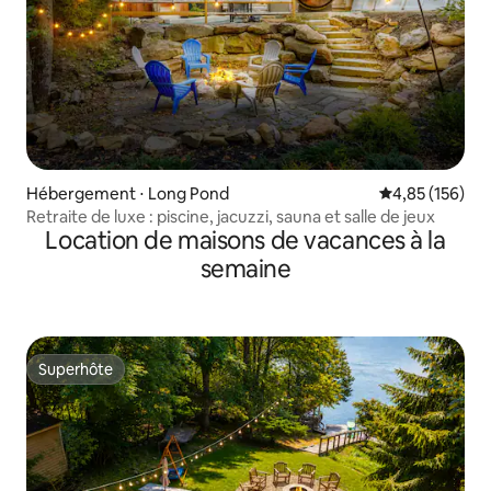
Hébergement ⋅ Long Pond
Évaluation moy
4,85 (156)
Retraite de luxe : piscine, jacuzzi, sauna et salle de jeux
Location de maisons de vacances à la
semaine
Superhôte
Superhôte