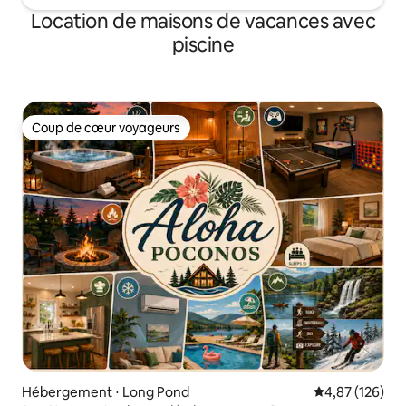
Location de maisons de vacances avec
piscine
Coup de cœur voyageurs
Coup de cœur voyageurs
Hébergement ⋅ Long Pond
Évaluation moy
4,87 (126)