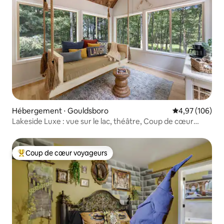
Hébergement ⋅ Gouldsboro
Évaluation moy
4,97 (106)
Lakeside Luxe : vue sur le lac, théâtre, Coup de cœur
voyageurs
Coup de cœur voyageurs
Coups de cœur voyageurs les plus appréciés