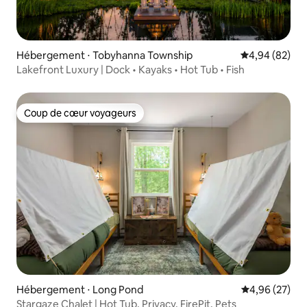
Hébergement ⋅ Tobyhanna Township
Évaluation mo
4,94 (82)
Lakefront Luxury | Dock • Kayaks • Hot Tub • Fish
Coup de cœur voyageurs
Coup de cœur voyageurs
Hébergement ⋅ Long Pond
Évaluation mo
4,96 (27)
Stargaze Chalet | Hot Tub, Privacy, FirePit, Pets