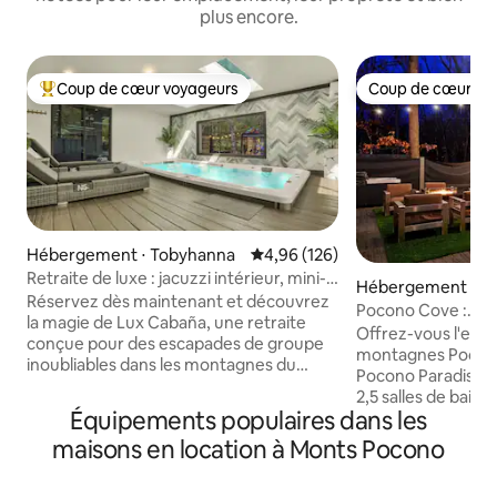
plus encore.
Coup de cœur voyageurs
Coup de cœur vo
Coups de cœur voyageurs les plus appréciés
Coup de cœur vo
Hébergement ⋅ Tobyhanna
Évaluation moyenne sur la base 
4,96 (126)
Retraite de luxe : jacuzzi intérieur, mini-
Hébergement ⋅ Ea
golf lumineux.
Réservez dès maintenant et découvrez
burg
Pocono Cove :
la magie de Lux Cabaña, une retraite
jacuzzi,bar,braser
Offrez-vous l'exp
conçue pour des escapades de groupe
montagnes Pocono
inoubliables dans les montagnes du
Pocono Paradise d
mont Pocono. À l'intérieur, profitez d'un
2,5 salles de bain
salon confortable avec cheminée, d'une
Équipements populaires dans les
seulement du golf,
cuisine prête pour le chef, de chambres
aquatiques ! Ce chalet moderne dispose
maisons en location à Monts Pocono
élégantes, d'un sauna intérieur + d'un
d'un jacuzzi, d'un
jacuzzi, d'une salle de jeux et d'une salle
d'une salle de jeu
de sport. Mini-golf extérieur qui brille