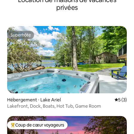
privées
Superhôte
Superhôte
Hébergement ⋅ Lake Ariel
Évaluatio
5 (3)
Lakefront, Dock, Boats, Hot Tub, Game Room
Coup de cœur voyageurs
Coups de cœur voyageurs les plus appréciés