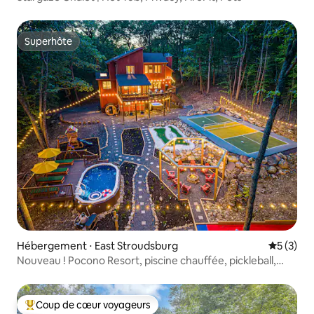
Superhôte
Superhôte
Hébergement ⋅ East Stroudsburg
Évaluatio
5 (3)
Nouveau ! Pocono Resort, piscine chauffée, pickleball,
golf !
Coup de cœur voyageurs
Coups de cœur voyageurs les plus appréciés