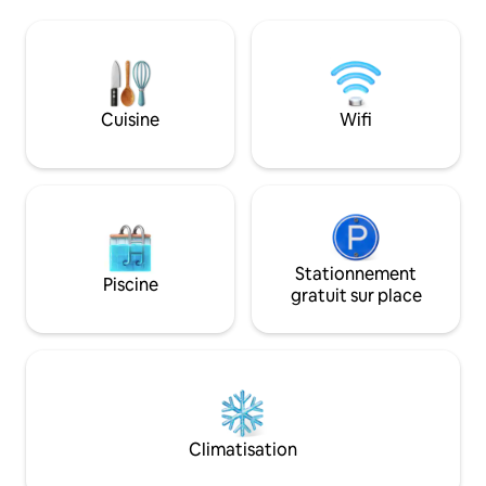
d'un bar. À l'intérieur, découvrez un
dans le noir, cinéma en plein air sous les
intérieur de luxe 
étoiles, sauna extérieur et feu de camp.
gamme et des dive
À quelques minutes des pistes de ski,
pour les escapade
des sentiers de randonnée, des lacs et
famille. Cette retraite de 2 500 pieds
des attractions de la ville. Parfait pour les
carrés peut accuei
réunions de famille, les anniversaires et
Cuisine
Wifi
offre un divertiss
les week-ends entre amis.
Réservez dès main
inoubliable au cœ
Pocono !
Stationnement
Piscine
gratuit sur place
Climatisation