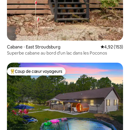
Cabane ⋅ East Stroudsburg
Évaluation moy
4,92 (153)
Superbe cabane au bord d'un lac dans les Poconos
Coup de cœur voyageurs
Coups de cœur voyageurs les plus appréciés