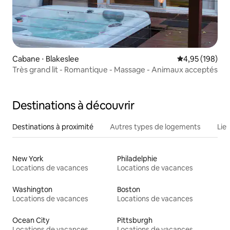
Cabane ⋅ Blakeslee
Évaluation moy
4,95 (198)
Très grand lit - Romantique - Massage - Animaux acceptés
Destinations à découvrir
Destinations à proximité
Autres types de logements
Lie
New York
Philadelphie
Locations de vacances
Locations de vacances
Washington
Boston
Locations de vacances
Locations de vacances
Ocean City
Pittsburgh
Locations de vacances
Locations de vacances