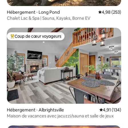
Hébergement ⋅ Long Pond
Évaluation moy
4,98 (253)
Chalet Lac & Spa | Sauna, Kayaks, Borne EV⁠
Coup de cœur voyageurs
Coups de cœur voyageurs les plus appréciés
Hébergement ⋅ Albrightsville
Évaluation moy
4,91 (134)
Maison de vacances avec jacuzzi/sauna et salle de jeux