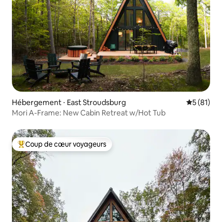
Hébergement ⋅ East Stroudsburg
Évaluation
5 (81)
Mori A-Frame: New Cabin Retreat w/Hot Tub
Coup de cœur voyageurs
Coups de cœur voyageurs les plus appréciés