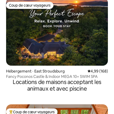
Coup de cœur voyageurs
Coup de cœur voyageurs
Hébergement ⋅ East Stroudsburg
Évaluation moy
4,99 (168)
Fancy Poconos Castle & Indoor MEGA 10+ SWIM SPA
Locations de maisons acceptant les
animaux et avec piscine
Coup de cœur voyageurs