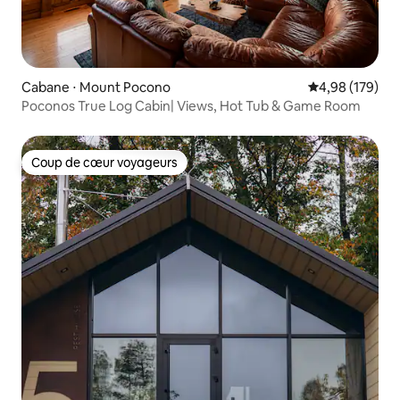
Cabane ⋅ Mount Pocono
Évaluation moy
4,98 (179)
Poconos True Log Cabin| Views, Hot Tub & Game Room
Coup de cœur voyageurs
Coup de cœur voyageurs