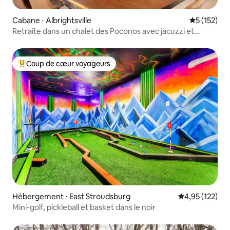
Cabane ⋅ Albrightsville
Évaluation 
5 (152)
Retraite dans un chalet des Poconos avec jacuzzi et
cheminée
Coup de cœur voyageurs
Coups de cœur voyageurs les plus appréciés
Hébergement ⋅ East Stroudsburg
Évaluation moy
4,95 (122)
Mini-golf, pickleball et basket dans le noir