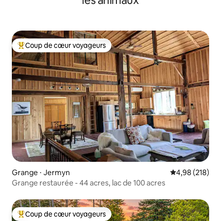
les animaux
Coup de cœur voyageurs
Coups de cœur voyageurs les plus appréciés
Grange ⋅ Jermyn
Évaluation moy
4,98 (218)
Grange restaurée - 44 acres, lac de 100 acres
Coup de cœur voyageurs
Coups de cœur voyageurs les plus appréciés