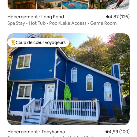
Hébergement ⋅ Long Pond
Évaluation moy
4,87 (126)
Spa Stay • Hot Tub • Pool/Lake Access • Game Room
Coup de cœur voyageurs
Coups de cœur voyageurs les plus appréciés
Hébergement ⋅ Tobyhanna
Évaluation moy
4,99 (100)