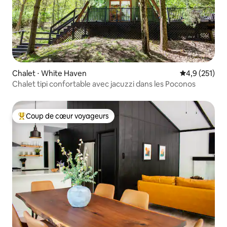
Chalet ⋅ White Haven
Évaluation mo
4,9 (251)
Chalet tipi confortable avec jacuzzi dans les Poconos
Coup de cœur voyageurs
Coups de cœur voyageurs les plus appréciés