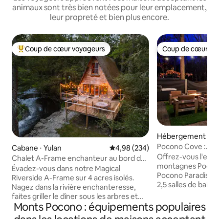
animaux sont très bien notées pour leur emplacement,
leur propreté et bien plus encore.
Coup de cœur voyageurs
Coup de cœur vo
Coups de cœur voyageurs les plus appréciés
Coup de cœur vo
Hébergement ⋅ Ea
burg
Pocono Cove :
Cabane ⋅ Yulan
Évaluation moyenne sur la base 
4,98 (234)
jacuzzi,bar,braser
Offrez-vous l'exp
Chalet A-Frame enchanteur au bord de
montagnes Pocono
la rivière|Foyer extérieur|Forêt magique
Évadez-vous dans notre Magical
Pocono Paradise d
Riverside A-Frame sur 4 acres isolés.
2,5 salles de bain
Nagez dans la rivière enchanteresse,
seulement du golf,
faites griller le dîner sous les arbres et
aquatiques ! Ce chalet moderne dispose
Monts Pocono : équipements populaires
rassemblez-vous autour du foyer sous
d'un jacuzzi, d'un
des guirlandes lumineuses scintillantes