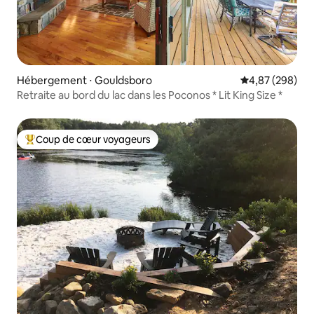
Hébergement ⋅ Gouldsboro
Évaluation moy
4,87 (298)
Retraite au bord du lac dans les Poconos * Lit King Size *
Coup de cœur voyageurs
Coups de cœur voyageurs les plus appréciés