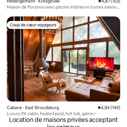
Hébergement ⋅ Kresgeville
Évaluation moy
4,87 (103)
Maison de Poconos avec piscine intérieure toutes saisons,
pour 8 personnes
Coup de cœur voyageurs
Coup de cœur voyageurs
Cabane ⋅ East Stroudsburg
Évaluation moy
4,94 (149)
Luxury PA cabin, heated pool, hot tub, game r
Location de maisons privées acceptant