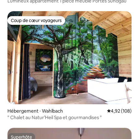
Lumineux appartement 1 pièce meublé Portes Sundgau
Coup de cœur voyageurs
Coup de cœur voyageurs
Hébergement ⋅ Wahlbach
Évaluation moy
4,92 (108)
" Chalet au Natur’Heil Spa et gourmandises "
Superhôte