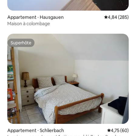
Appartement ⋅ Hausgauen
Évaluation moy
4,84 (285)
Maison à colombage
Superhôte
Superhôte
Appartement ⋅ Schlierbach
Évaluation mo
4,75 (60)