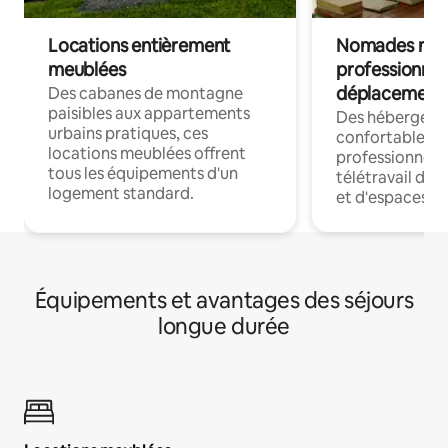
Locations entièrement
Nomades num
meublées
professionnel
déplacement
Des cabanes de montagne
paisibles aux appartements
Des hébergem
urbains pratiques, ces
confortables p
locations meublées offrent
professionnels
tous les équipements d'un
télétravail dis
logement standard.
et d'espaces de
Équipements et avantages des séjours
longue durée