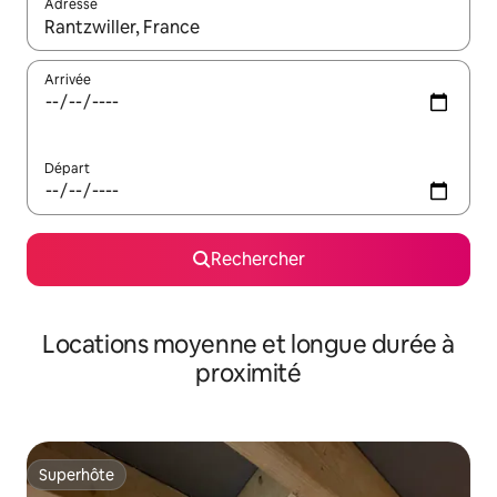
Adresse
Lorsque les résultats s'affichent, utilisez les flèches vers le hau
Arrivée
Départ
Rechercher
Locations moyenne et longue durée à
proximité
Superhôte
Superhôte