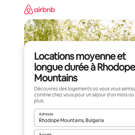
Aller
directement
au
contenu
Locations moyenne et
longue durée à Rhodope
Mountains
Découvrez des logements où vous vous sente
comme chez vous pour un séjour d'un mois ou
plus.
Adresse
Lorsque les résultats s'affichent, utilisez les flèc
Arrivée