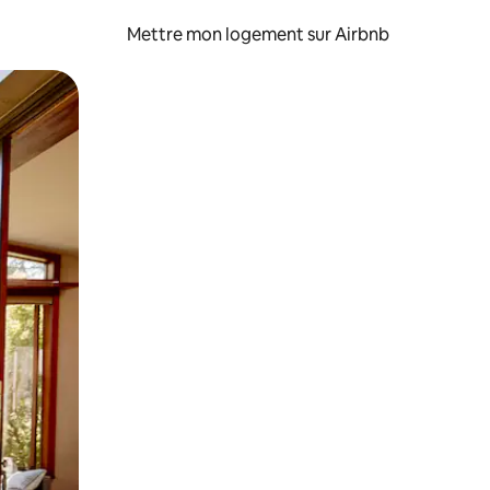
Mettre mon logement sur Airbnb
sant glisser.