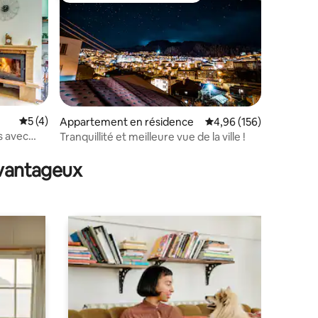
Évaluation moyenne sur la base de 4 commentaires : 5 sur 5
5 (4)
Appartement en résidence
Évaluation moyenne sur
4,96 (156)
s avec
Tranquillité et meilleure vue de la ville !
mmentaires : 5 sur 5
avantageux