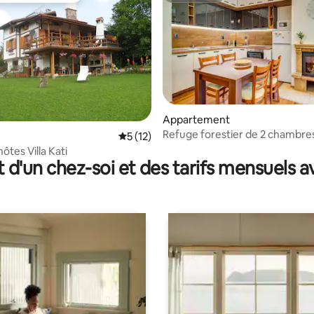
 sur la base de 18 commentaires : 5 sur 5
Appartement
Refuge forestier de 2 chambre
Évaluation moyenne sur la base de 12 co
5 (12)
cheminée et terrasse privée
ôtes Villa Kati
t d'un chez-soi et des tarifs mensuels 