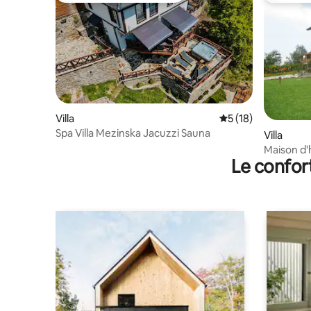
Villa
Évaluation moyenne
5 (18)
Spa Villa Mezinska Jacuzzi Sauna
Villa
Maison d'h
Le confor