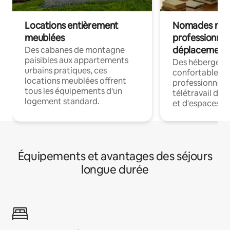
Locations entièrement
Nomades num
meublées
professionnel
déplacement
Des cabanes de montagne
paisibles aux appartements
Des hébergem
urbains pratiques, ces
confortables p
locations meublées offrent
professionnels
tous les équipements d'un
télétravail dis
logement standard.
et d'espaces de
Équipements et avantages des séjours
longue durée