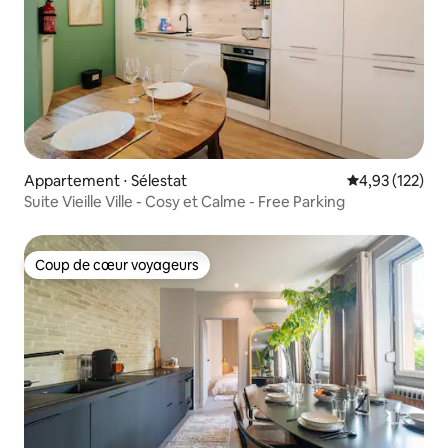
Appartement ⋅ Sélestat
Évaluation moy
4,93 (122)
Suite Vieille Ville - Cosy et Calme - Free Parking
Coup de cœur voyageurs
Coup de cœur voyageurs