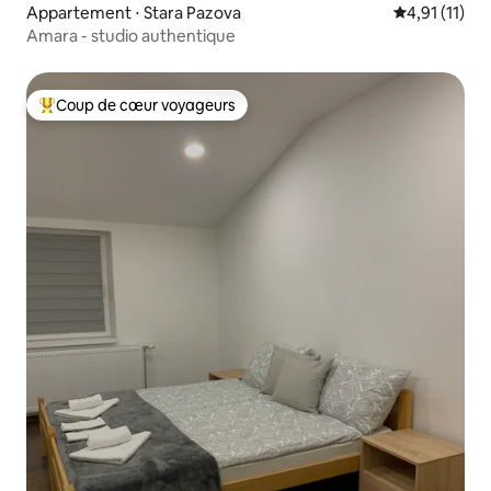
Appartement ⋅ Stara Pazova
Évaluation m
4,91 (11)
Amara - studio authentique
Coup de cœur voyageurs
Coups de cœur voyageurs les plus appréciés