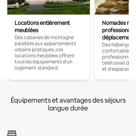
Locations entièrement
Nomades num
meublées
professionnel
déplacement
Des cabanes de montagne
paisibles aux appartements
Des hébergem
urbains pratiques, ces
confortables p
locations meublées offrent
professionnels
tous les équipements d'un
télétravail dis
logement standard.
et d'espaces de
Équipements et avantages des séjours
longue durée