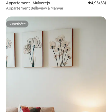
Appartement ⋅ Mulyorejo
Évaluation mo
4,95 (58)
Appartement Belleview à Manyar
Superhôte
Superhôte