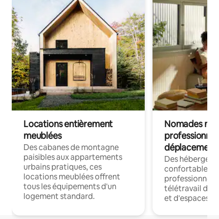
Locations entièrement
Nomades num
meublées
professionnel
déplacement
Des cabanes de montagne
paisibles aux appartements
Des hébergem
urbains pratiques, ces
confortables p
locations meublées offrent
professionnels
tous les équipements d'un
télétravail dis
logement standard.
et d'espaces de