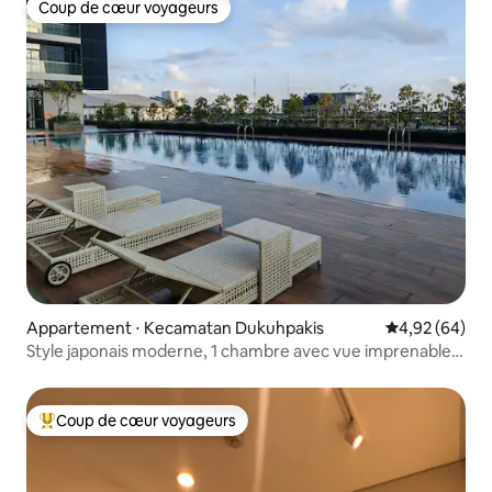
Coup de cœur voyageurs
Coup de cœur voyageurs
Appartement ⋅ Kecamatan Dukuhpakis
Évaluation mo
4,92 (64)
Style japonais moderne, 1 chambre avec vue imprenable
sur la ville
Coup de cœur voyageurs
Coups de cœur voyageurs les plus appréciés