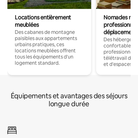
Locations entièrement
Nomades num
meublées
professionnel
déplacement
Des cabanes de montagne
paisibles aux appartements
Des hébergem
urbains pratiques, ces
confortables p
locations meublées offrent
professionnels
tous les équipements d'un
télétravail dis
logement standard.
et d'espaces de
Équipements et avantages des séjours
longue durée