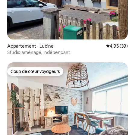
Appartement ⋅ Lubine
Évaluation mo
4,95 (39)
Studio aménagé, indépendant
Coup de cœur voyageurs
Coup de cœur voyageurs