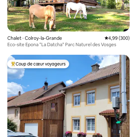
Chalet ⋅ Colroy-la-Grande
Évaluation moy
4,99 (300)
Eco-site Epona "La Datcha" Parc Naturel des Vosges
Coup de cœur voyageurs
Coups de cœur voyageurs les plus appréciés