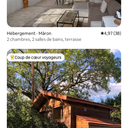
Hébergement ⋅ Mâron
Évaluation mo
4,97 (38)
2 chambres, 2 salles de bains, terrasse
Coup de cœur voyageurs
Coups de cœur voyageurs les plus appréciés