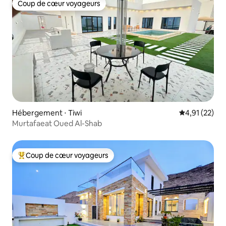
Coup de cœur voyageurs
Coup de cœur voyageurs
Hébergement ⋅ Tiwi
Évaluation mo
4,91 (22)
Murtafaeat Oued Al-Shab
Coup de cœur voyageurs
Coups de cœur voyageurs les plus appréciés