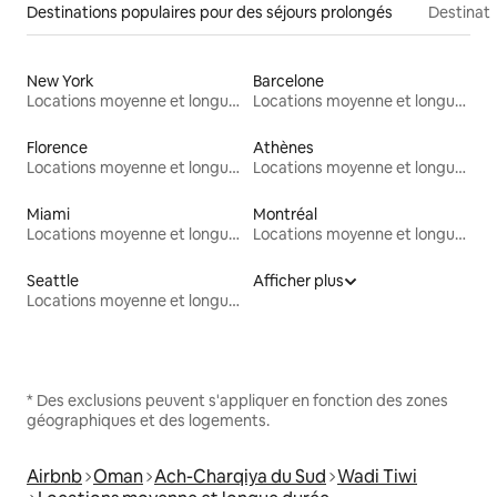
Destinations populaires pour des séjours prolongés
Destinati
New York
Barcelone
Locations moyenne et longue durée
Locations moyenne et longue durée
Florence
Athènes
Locations moyenne et longue durée
Locations moyenne et longue durée
Miami
Montréal
Locations moyenne et longue durée
Locations moyenne et longue durée
Seattle
Afficher plus
Locations moyenne et longue durée
* Des exclusions peuvent s'appliquer en fonction des zones
géographiques et des logements.
Airbnb
Oman
Ach-Charqiya du Sud
Wadi Tiwi