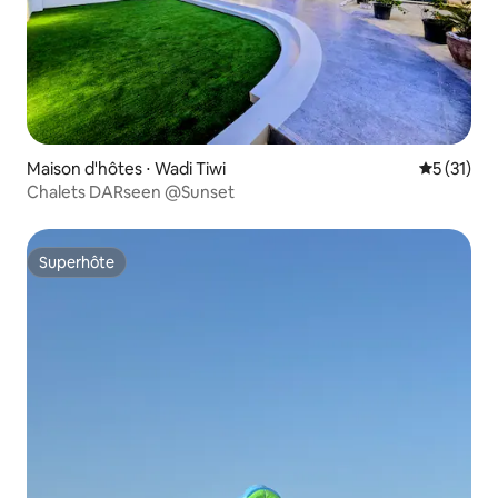
Maison d'hôtes ⋅ Wadi Tiwi
Évaluation
5 (31)
Chalets DARseen @Sunset
Superhôte
Superhôte