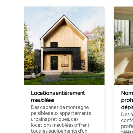
Locations entièrement
Noma
meublées
prof
dépl
Des cabanes de montagne
paisibles aux appartements
Des 
urbains pratiques, ces
confo
locations meublées offrent
profe
tous les équipements d'un
télét