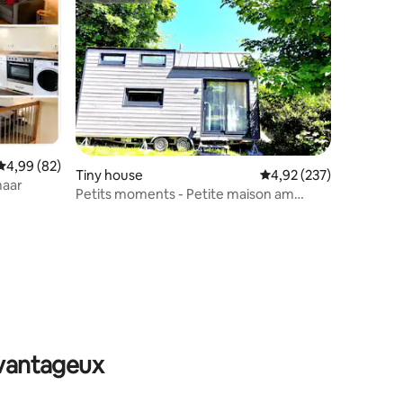
Évaluation moyenne sur la base de 82 commentaires : 4,99 sur 5
4,99 (82)
Tiny house
Évaluation moyenne sur
4,92 (237)
maar
Petits moments - Petite maison am
Pulvermaar
ntaires : 4,79 sur 5
avantageux