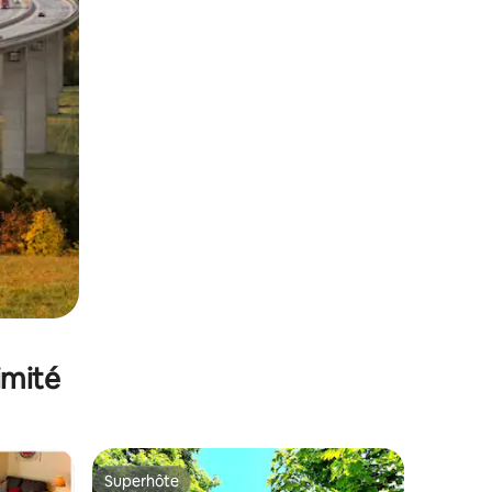
imité
Superhôte
lus appréciés
Superhôte