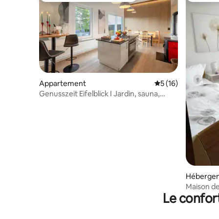
Appartement
Évaluation moyenne
5 (16)
Genusszeit Eifelblick I Jardin, sauna,
cheminée
Héberge
Maison de
Le confor