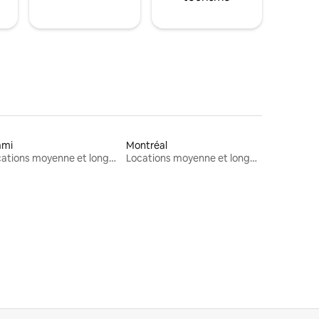
ami
Montréal
Locations moyenne et longue durée
Locations moyenne et longue durée