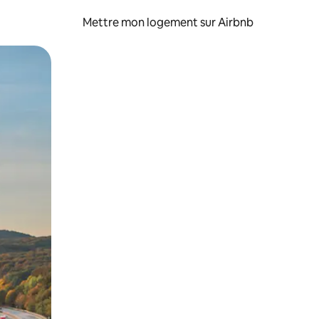
Mettre mon logement sur Airbnb
sant glisser.