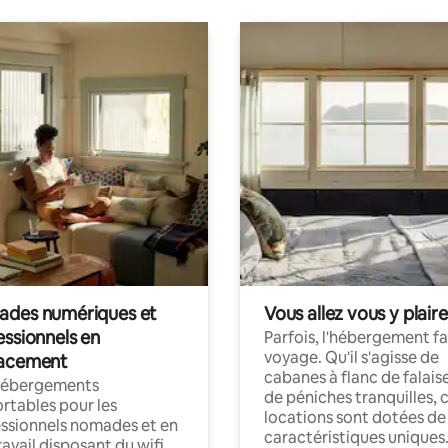
des numériques et
Vous allez vous y plaire
essionnels en
Parfois, l'hébergement fai
voyage. Qu'il s'agisse de
acement
cabanes à flanc de falais
hébergements
de péniches tranquilles, 
rtables pour les
locations sont dotées de
ssionnels nomades et en
caractéristiques uniques
ravail disposant du wifi