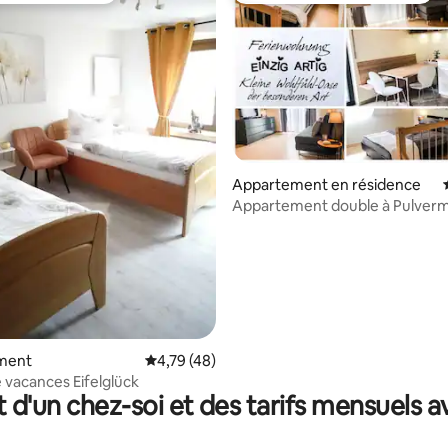
 sur la base de 16 commentaires : 5 sur 5
Appartement en résidence
Appartement double à Pulver
ment
Évaluation moyenne sur la base de 48 comme
4,79 (48)
 vacances Eifelglück
t d'un chez-soi et des tarifs mensuels 