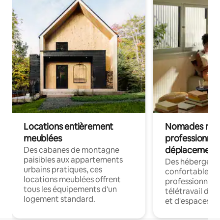
Locations entièrement
Nomades num
meublées
professionnel
déplacement
Des cabanes de montagne
paisibles aux appartements
Des hébergem
urbains pratiques, ces
confortables p
locations meublées offrent
professionnels
tous les équipements d'un
télétravail dis
logement standard.
et d'espaces de