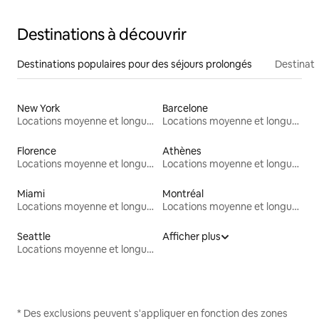
Destinations à découvrir
Destinations populaires pour des séjours prolongés
Destinati
New York
Barcelone
Locations moyenne et longue durée
Locations moyenne et longue durée
Florence
Athènes
Locations moyenne et longue durée
Locations moyenne et longue durée
Miami
Montréal
Locations moyenne et longue durée
Locations moyenne et longue durée
Seattle
Afficher plus
Locations moyenne et longue durée
* Des exclusions peuvent s'appliquer en fonction des zones