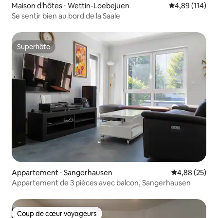
Maison d'hôtes ⋅ Wettin-Loebejuen
Évaluation moy
4,89 (114)
Se sentir bien au bord de la Saale
Superhôte
Superhôte
Appartement ⋅ Sangerhausen
Évaluation mo
4,88 (25)
Appartement de 3 pièces avec balcon, Sangerhausen
Coup de cœur voyageurs
Coup de cœur voyageurs