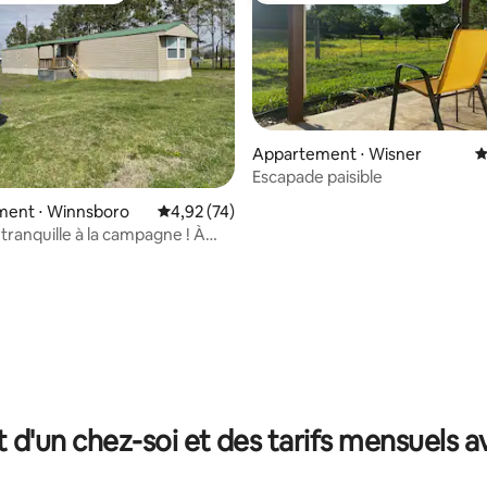
Appartement ⋅ Wisner
É
Escapade paisible
ent ⋅ Winnsboro
Évaluation moyenne sur la base de 74 comme
4,92 (74)
ranquille à la campagne ! À
s de META !
r la base de 71 commentaires : 4,97 sur 5
t d'un chez-soi et des tarifs mensuels 