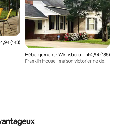
valuation moyenne sur la base de 143 commentaires : 4,94 sur 5
4,94 (143)
Hébergement ⋅ Winnsboro
Évaluation moyenne sur
4,94 (136)
ntaires : 4,92 sur 5
Franklin House : maison victorienne de
luxe avec suite King
avantageux