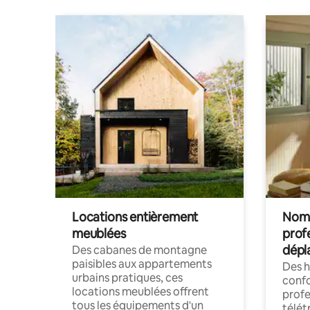
Locations entièrement
Noma
meublées
prof
dépl
Des cabanes de montagne
paisibles aux appartements
Des 
urbains pratiques, ces
confo
locations meublées offrent
profe
tous les équipements d'un
télét