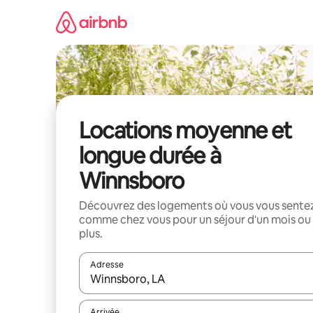
Aller
directement
au
contenu
Locations moyenne et
longue durée à
Winnsboro
Découvrez des logements où vous vous sente
comme chez vous pour un séjour d'un mois ou
plus.
Adresse
Lorsque les résultats s'affichent, utilisez les flèc
Arrivée