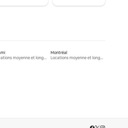
ami
Montréal
Locations moyenne et longue durée
Locations moyenne et longue durée