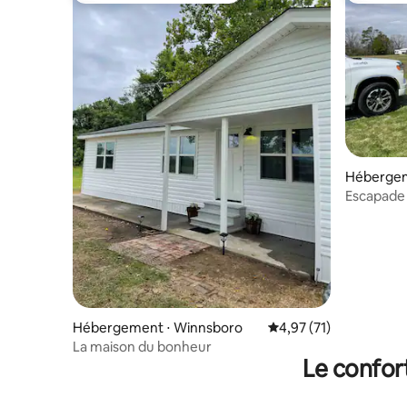
Hébergem
Escapade t
45 minute
Hébergement ⋅ Winnsboro
Évaluation moyenne su
4,97 (71)
La maison du bonheur
Le confor