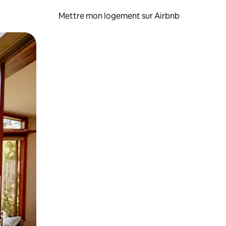
Mettre mon logement sur Airbnb
sant glisser.