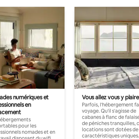
des numériques et
Vous allez vous y plaire
essionnels en
Parfois, l'hébergement fai
voyage. Qu'il s'agisse de
acement
cabanes à flanc de falais
hébergements
de péniches tranquilles, 
rtables pour les
locations sont dotées de
ssionnels nomades et en
caractéristiques uniques
ravail disposant du wifi