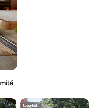
imité
Superhôte
Superhôte