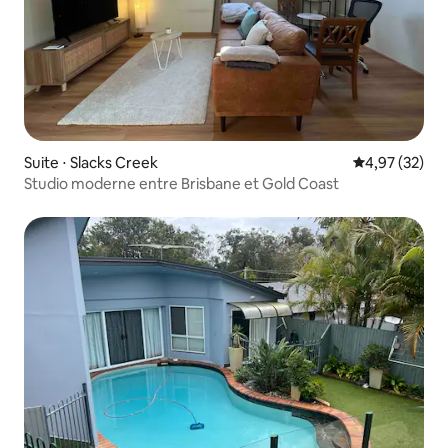
Suite ⋅ Slacks Creek
Évaluation mo
4,97 (32)
Studio moderne entre Brisbane et Gold Coast