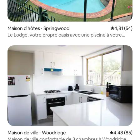
Maison d'hôtes ⋅ Springwood
Évaluation mo
4,81 (54)
Le Lodge, votre propre oasis avec une piscine à votre
porte
Maison de ville ⋅ Woodridge
Évaluation mo
4,48 (85)
Maison de ville confortable de 3 chambres à Woodridge