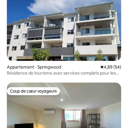
Appartement ⋅ Springwood
Évaluation mo
4,89 (54)
Résidence de tourisme avec services complets pour les
familles
Coup de cœur voyageurs
Coup de cœur voyageurs