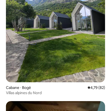
Cabane ⋅ Bogë
Évaluation mo
4,79 (82)
Villas alpines du Nord