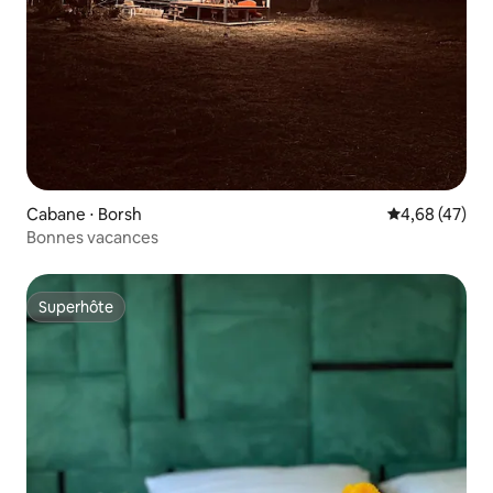
Cabane ⋅ Borsh
Évaluation mo
4,68 (47)
Bonnes vacances
Superhôte
Superhôte