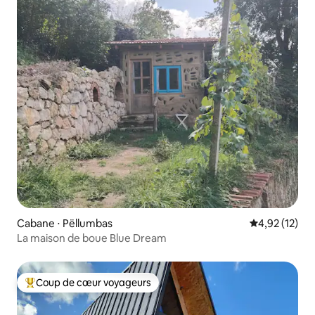
Cabane ⋅ Pëllumbas
Évaluation mo
4,92 (12)
La maison de boue Blue Dream
Coup de cœur voyageurs
Coups de cœur voyageurs les plus appréciés