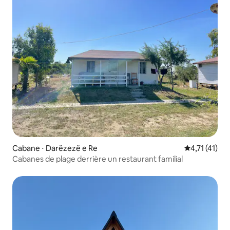
Cabane ⋅ Darëzezë e Re
Évaluation m
4,71 (41)
Cabanes de plage derrière un restaurant familial