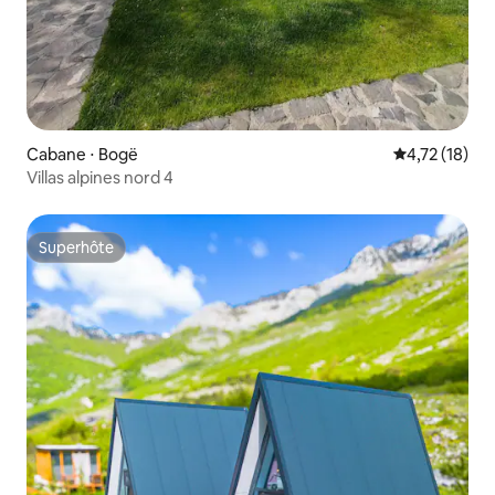
Cabane ⋅ Bogë
Évaluation mo
4,72 (18)
Villas alpines nord 4
Superhôte
Superhôte