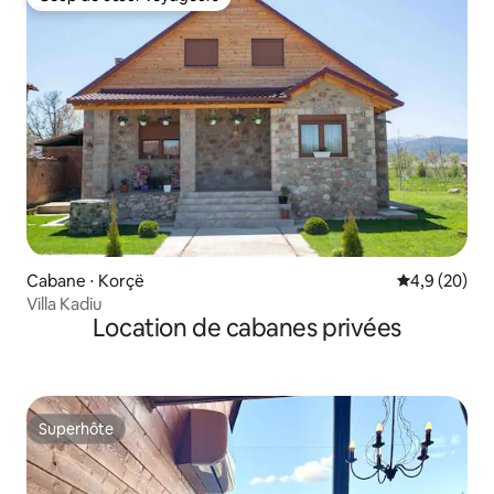
Coup de cœur voyageurs
Cabane ⋅ Korçë
Évaluation m
4,9 (20)
Villa Kadiu
Location de cabanes privées
Superhôte
Superhôte