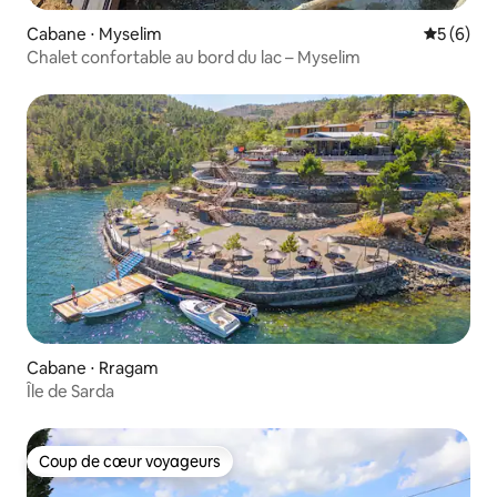
Cabane ⋅ Myselim
Évaluatio
5 (6)
Chalet confortable au bord du lac – Myselim
Cabane ⋅ Rragam
Île de Sarda
Coup de cœur voyageurs
Coup de cœur voyageurs