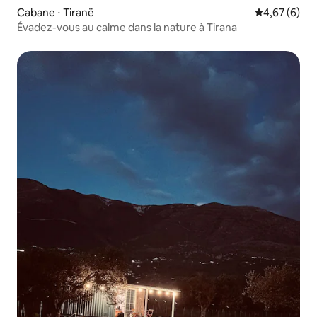
Cabane ⋅ Tiranë
Évaluation m
4,67 (6)
Évadez-vous au calme dans la nature à Tirana