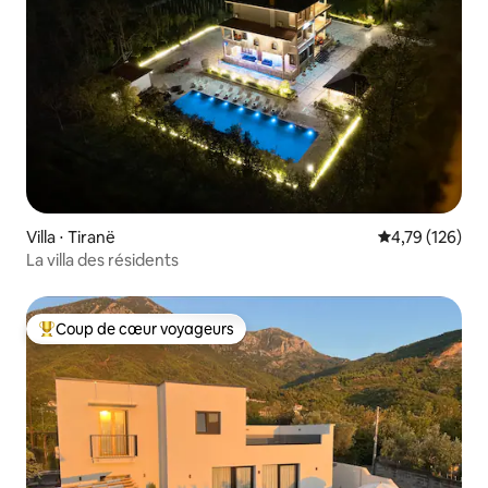
Villa ⋅ Tiranë
Évaluation moy
4,79 (126)
La villa des résidents
Coup de cœur voyageurs
Coups de cœur voyageurs les plus appréciés