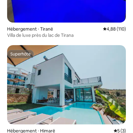
Hébergement ⋅ Tiranë
Évaluation moy
4,88 (110)
Villa de luxe près du lac de Tirana
Superhôte
Superhôte
Hébergement ⋅ Himarë
Évaluatio
5 (3)