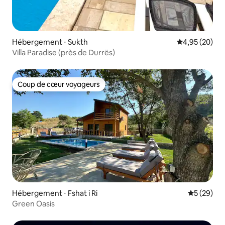
Hébergement ⋅ Sukth
Évaluation mo
4,95 (20)
Villa Paradise (près de Durrës)
Coup de cœur voyageurs
Coup de cœur voyageurs
Hébergement ⋅ Fshat i Ri
Évaluation
5 (29)
Green Oasis