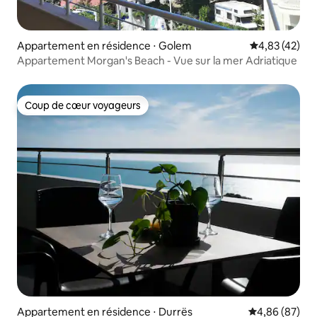
Appartement en résidence ⋅ Golem
Évaluation mo
4,83 (42)
Appartement Morgan's Beach - Vue sur la mer Adriatique
Coup de cœur voyageurs
Coup de cœur voyageurs
Appartement en résidence ⋅ Durrës
Évaluation mo
4,86 (87)