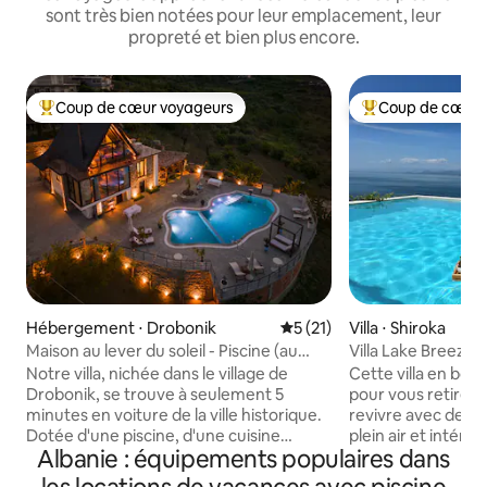
sont très bien notées pour leur emplacement, leur
propreté et bien plus encore.
Coup de cœur voyageurs
Coup de cœur 
Coups de cœur voyageurs les plus appréciés
Coups de cœur vo
Hébergement ⋅ Drobonik
Évaluation moyenne sur la b
5 (21)
Villa ⋅ Shiroka
Maison au lever du soleil - Piscine (au
Villa Lake Breeze 
2ème étage )
magnifique
Notre villa, nichée dans le village de
Cette villa en bord
Drobonik, se trouve à seulement 5
pour vous retirer,
minutes en voiture de la ville historique.
revivre avec de b
Dotée d'une piscine, d'une cuisine
plein air et intéri
Albanie : équipements populaires dans
entièrement équipée et de tous les
chambres avec vue
équipements nécessaires pour les
les matinées au bor