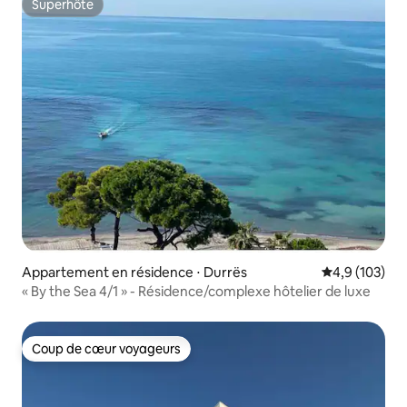
Superhôte
Superhôte
Appartement en résidence ⋅ Durrës
Évaluation mo
4,9 (103)
« By the Sea 4/1 » - Résidence/complexe hôtelier de luxe
Coup de cœur voyageurs
Coup de cœur voyageurs