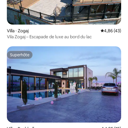
Villa ⋅ Zogaj
Évaluation mo
4,86 (43)
Vila Zogaj – Escapade de luxe au bord du lac
Superhôte
Superhôte