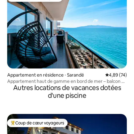
Coup de cœur voyageurs
Appartement en résidence ⋅ Sarandë
Évaluation mo
4,89 (74)
Appartement haut de gamme en bord de mer – balcon de
Autres locations de vacances dotées
26 m² et piscine
d'une piscine
Coup de cœur voyageurs
Coups de cœur voyageurs les plus appréciés