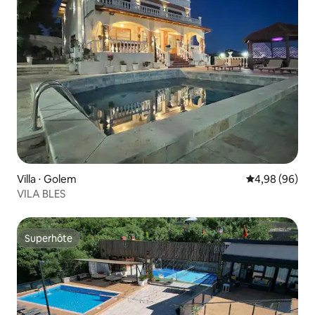
Villa ⋅ Golem
Évaluation mo
4,98 (96)
VILA BLES
Superhôte
Superhôte