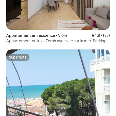
Appartement en résidence ⋅ Vlorë
Évaluation mo
4,97 (35)
Appartement de luxe Zorah avec vue sur la mer•Parking
gratuit•
Superhôte
Superhôte