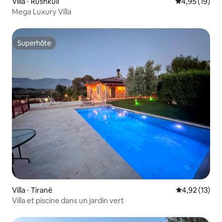
Villa ⋅ Rushkull
Évaluation mo
4,95 (19)
Mega Luxury Villa
Superhôte
Superhôte
Villa ⋅ Tiranë
Évaluation mo
4,92 (13)
Villa et piscine dans un jardin vert