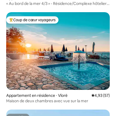
« Au bord de la mer 4/3 » - Résidence/Complexe hôtelier
de luxe
Coup de cœur voyageurs
Coups de cœur voyageurs les plus appréciés
Appartement en résidence ⋅ Vlorë
Évaluation mo
4,93 (57)
Maison de deux chambres avec vue sur la mer