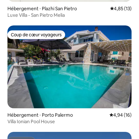
Hébergement ⋅ Plazhi San Pietro
Évaluation mo
4,85 (13)
Luxe Villa - San Pietro Melia
Coup de cœur voyageurs
Coup de cœur voyageurs
Hébergement ⋅ Porto Palermo
Évaluation mo
4,94 (16)
Villa Ionian Pool House