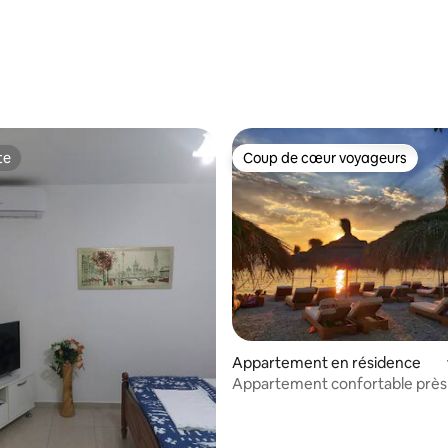
te
Coup de cœur voyageurs
te
Coup de cœur voyageurs
 la base de 105 commentaires : 4,91 sur 5
Appartement en résidence
Appartement confortable près 