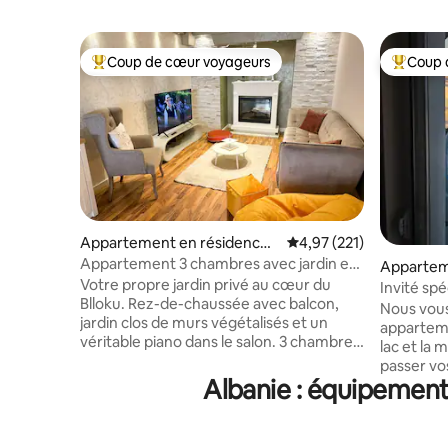
Coup de cœur voyageurs
Coup 
Coups de cœur voyageurs les plus appréciés
Coups de
Appartement en résidence ⋅
Évaluation moyenne sur
4,97 (221)
Tiranë
Appartement 3 chambres avec jardin et
Appartem
piano, au cœur du Blloku
Votre propre jardin privé au cœur du
Shiroka
Invité spé
Blloku. Rez-de-chaussée avec balcon,
Nous vou
jardin clos de murs végétalisés et un
apparteme
véritable piano dans le salon. 3 chambres
lac et la montagne. 
(king size + 2 lits simples + lit simple avec
passer vo
bureau + matelas gonflable pour le
Albanie : équipement
expérience
6e personne). Il dispose d'une cuisine
les vues à
entièrement équipée, de la machine à
commencer
café à la bouilloire pour le thé, d'une
rempliront vos