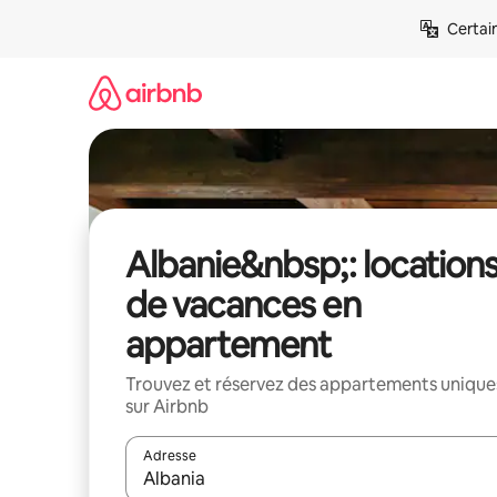
Aller
Certai
directement
au
contenu
Albanie&nbsp;: location
de vacances en
appartement
Trouvez et réservez des appartements unique
sur Airbnb
Adresse
Lorsque les résultats s'affichent, utilisez les flèc