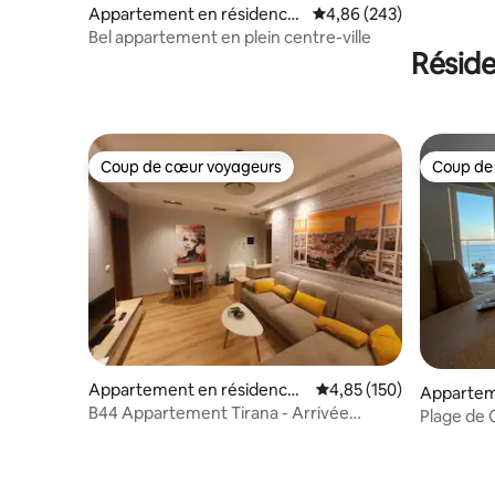
Appartement en résidence
Évaluation moyenne sur 
4,86 (243)
⋅ Shkodër
Bel appartement en plein centre-ville
Résid
Coup de cœur voyageurs
Coup de
Coup de cœur voyageurs
Coup de
Appartement en résidence ⋅
Évaluation moyenne sur
4,85 (150)
Apparteme
Tiranë
B44 Appartement Tirana - Arrivée
rës
Plage de 
autonome
imprenab