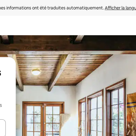
nes informations ont été traduites automatiquement. 
Afficher la lang
s
s
hes vers le haut et vers le bas pour les parcourir ou en appuyant et en fai