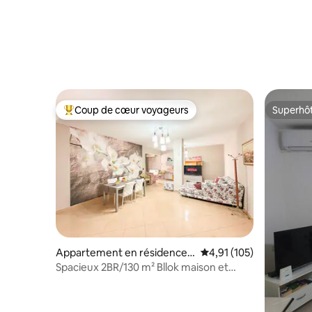
Coup de cœur voyageurs
Superhô
Coups de cœur voyageurs les plus appréciés
Superhô
Appartement en résidence ⋅
Évaluation moyenne sur
4,91 (105)
Tiranë
Spacieux 2BR/130 m² Bllok maison et
balcon massif