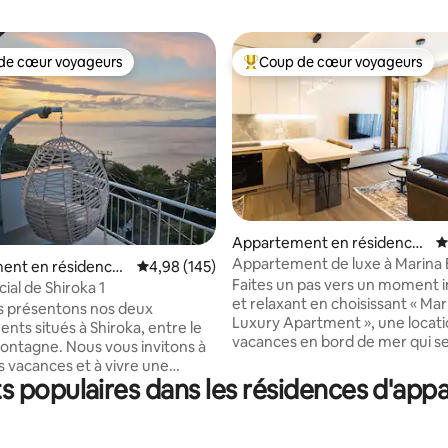
de cœur voyageurs
Coup de cœur voyageurs
 cœur voyageurs les plus appréciés
Coups de cœur voyageurs les p
 la base de 221 commentaires : 4,97 sur 5
Appartement en résidence
É
⋅ Vlorë
Appartement de luxe à Marina 
ent en résidence ⋅
Évaluation moyenne sur la base de 145 commen
4,98 (145)
Faites un pas vers un moment 
cial de Shiroka 1
et relaxant en choisissant « Mar
s présentons nos deux
Luxury Apartment », une locati
nts situés à Shiroka, entre le
vacances en bord de mer qui s
Nous vous invitons à
juste à côté de l'un des meilleur
s vacances et à vivre une
complexes hôteliers d'Albanie, 
s populaires dans les résidences d'app
 incroyable dans l'air frais et
Bay Resort & Casino ». Cette location est
 couper le souffle, à
une magnifique propriété situ
 par la montagne et le lac qui
l'un des endroits les plus attray
 journées. Vous pourrez