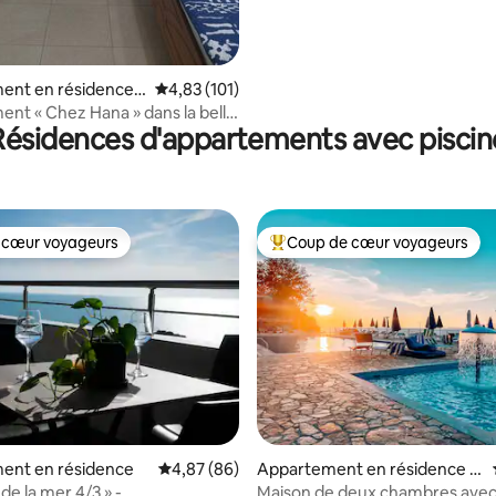
ent en résidence ⋅
Évaluation moyenne sur la base de 101 comme
4,83 (101)
nt « Chez Hana » dans la belle
Résidences d'appartements avec piscin
Permet
 cœur voyageurs
Coup de cœur voyageurs
 cœur voyageurs
Coups de cœur voyageurs les p
r la base de 35 commentaires : 4,97 sur 5
ent en résidence
Évaluation moyenne sur la base de 86 commen
4,87 (86)
Appartement en résidence ⋅
Vlorë
de la mer 4/3 » -
Maison de deux chambres avec