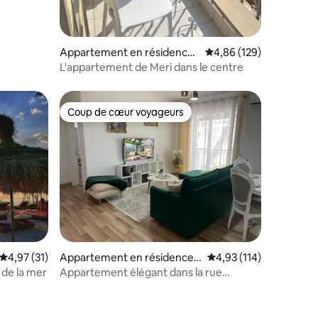
Appartement en résidence ⋅
Évaluation moyenne sur
4,86 (129)
Shkodër
L'appartement de Meri dans le centre
Coup de cœur voyageurs
Coup de cœur voyageurs
Évaluation moyenne sur la base de 31 commentaires : 4,97 sur 5
4,97 (31)
Appartement en résidence ⋅
Évaluation moyenne sur
4,93 (114)
Shkodër
de la mer
Appartement élégant dans la rue
piétonne✨