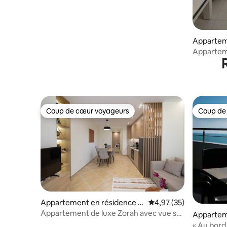
Appartem
Përmet
Apparteme
ville de 
Coup de cœur voyageurs
Coup de
Coup de cœur voyageurs
Coup de
Appartement en résidence ⋅
Évaluation moyenne su
4,97 (35)
Vlorë
Appartement de luxe Zorah avec vue sur
Appartem
la mer•Parking gratuit•
« Au bord 