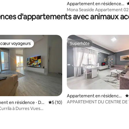
la base de 243 commentaires : 4,86 sur 5
Appartement en résidence ⋅
É
Durrës
Mona Seaside Appartement 02
ences d'appartements avec animaux ac
 cœur voyageurs
Superhôte
 cœur voyageurs
Superhôte
Appartement en résidence
É
⋅ Tiranë
 la base de 150 commentaires : 4,85 sur 5
APPARTEMENT DU CENTRE DE 
nt en résidence ⋅ Dur
Évaluation moyenne sur la base de 10 co
5 (10)
Currila à Durres Vues
les