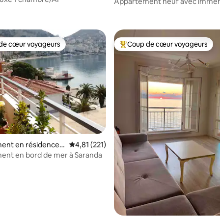
Tiranë
Appartement neuf avec imme
 la base de 112 commentaires : 4,92 sur 5
balcon
de cœur voyageurs
Coup de cœur voyageurs
 cœur voyageurs les plus appréciés
Coups de cœur voyageurs les p
ent en résidence ⋅
Évaluation moyenne sur la base de 221 comme
4,81 (221)
ent en bord de mer à Saranda