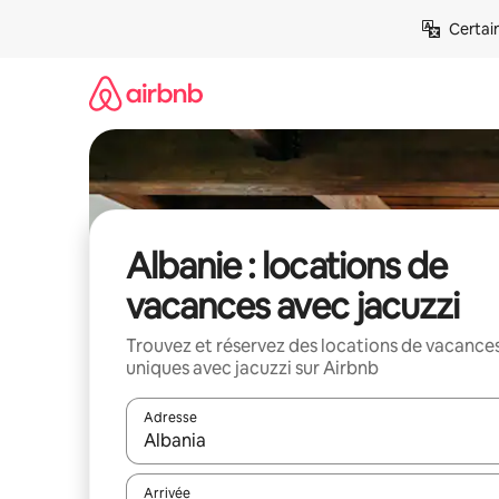
Aller
Certai
directement
au
contenu
Albanie : locations de
vacances avec jacuzzi
Trouvez et réservez des locations de vacance
uniques avec jacuzzi sur Airbnb
Adresse
Lorsque les résultats s'affichent, utilisez les flèc
Arrivée