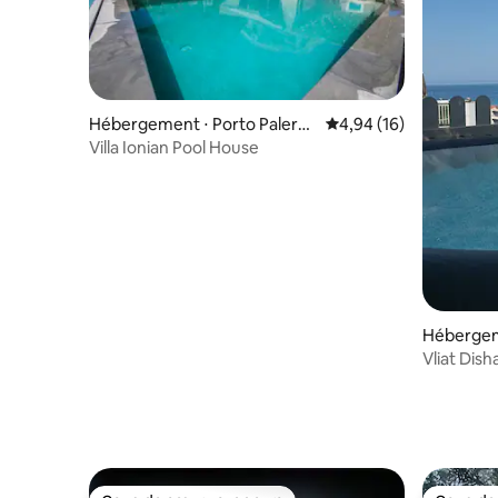
Hébergement ⋅ Porto Palerm
Évaluation moyenne su
4,94 (16)
o
Villa Ionian Pool House
Hébergem
Vliat Dish