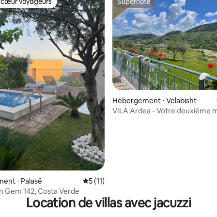
 cœur voyageurs
Superhôte
 cœur voyageurs
Superhôte
Hébergement ⋅ Velabisht
VILA Ardea - Votre deuxième m
r la base de 21 commentaires : 4,95 sur 5
ent ⋅ Palasë
Évaluation moyenne sur la base de 11 co
5 (11)
en Gem 142, Costa Verde
Location de villas avec jacuzzi