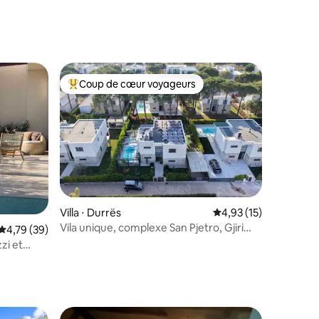
Coup de cœur voyageurs
Coups de cœur voyageurs les plus appréciés
mmentaires : 5 sur 5
Villa ⋅ Durrës
Évaluation moyenne su
4,93 (15)
Vila unique, complexe San Pjetro, Gjiri
Évaluation moyenne sur la base de 39 commentaires : 4,79 sur 5
4,79 (39)
Lalzit.
zzi et