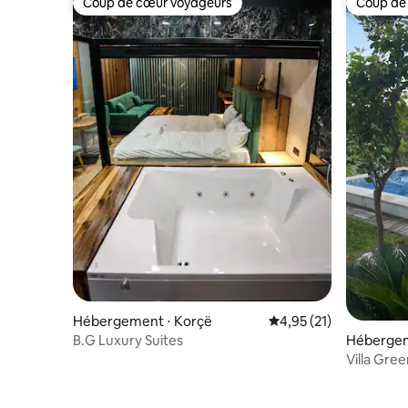
Coup de cœur voyageurs
Coup de
Coup de cœur voyageurs
Coup de
Hébergement ⋅ Korçë
Évaluation moyenne su
4,95 (21)
Hébergem
B.G Luxury Suites
Villa Gre