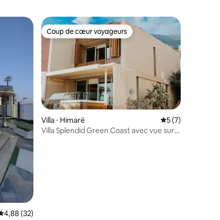
Coup de cœur voyageurs
Coup de cœur voyageurs
taires : 4,95 sur 5
Villa ⋅ Himarë
Évaluation moyenn
5 (7)
Villa Splendid Green Coast avec vue sur
la mer et jacuzzi
Évaluation moyenne sur la base de 32 commentaires : 4,88 sur 5
4,88 (32)