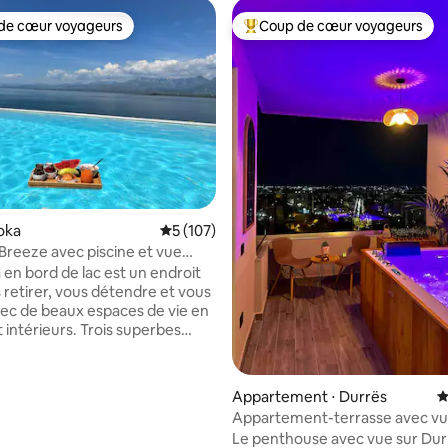
de cœur voyageurs
Coup de cœur voyageurs
 cœur voyageurs les plus appréciés
Coups de cœur voyageurs les p
roka
Évaluation moyenne sur la base de 107 co
5 (107)
 Breeze avec piscine et vue
ue
a en bord de lac est un endroit
 retirer, vous détendre et vous
vec de beaux espaces de vie en
et intérieurs. Trois superbes
avec vue sur le lac. Savourez
es au bord de la belle piscine
illa et profitez du soleil sur nos
la base de 159 commentaires : 4,88 sur 5
Appartement ⋅ Durrës
É
chaises longues. Le soir,
Appartement-terrasse avec vu
z-vous sous le projecteur du
Durres
Le penthouse avec vue sur Dur
c Netflix, YouTube et plus de