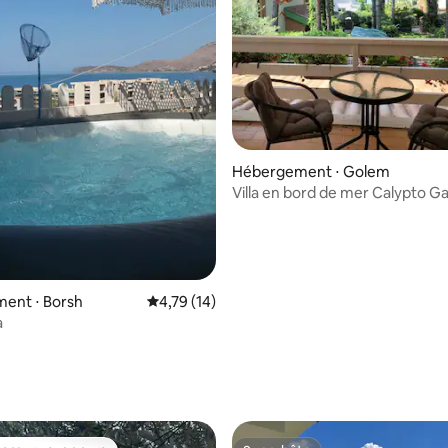
r la base de 16 commentaires : 4,94 sur 5
Hébergement ⋅ Golem
Villa en bord de mer Calypto G
Famille et amis
ent ⋅ Borsh
Évaluation moyenne sur la base de 14 comme
4,79 (14)
a