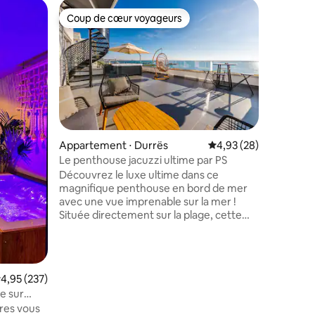
Villa ⋅ Sh
Coup de cœur voyageurs
Coup
lus appréciés
Coup de cœur voyageurs
Coups d
Villa méd
lac/Pisci
La propri
de la riv
entre la 
albanaise
un rayon 
méditerr
propriét
estivale 
Appartement ⋅ Durrës
Évaluation moyenne su
4,93 (28)
famille, 
Le penthouse jacuzzi ultime par PS
mmentaires : 5 sur 5
votre bie
Découvrez le luxe ultime dans ce
pour vos
magnifique penthouse en bord de mer
albanaise
avec une vue imprenable sur la mer !
environn
Située directement sur la plage, cette
Profitez d
retraite élégante dispose d'une véranda
des mont
spacieuse avec un jacuzzi privé et des
chaises longues confortables, parfaites
pour se détendre sous le soleil ou
valuation moyenne sur la base de 237 commentaires : 4,95 sur 5
4,95 (237)
regarder des couchers de soleil
e sur
inoubliables. Des intérieurs élégants, des
res vous
équipements modernes et une