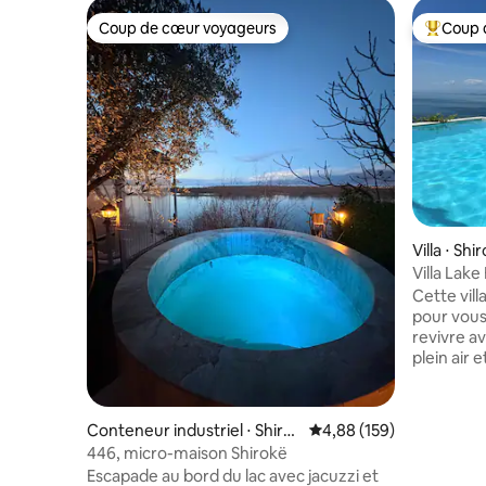
Coup de cœur voyageurs
Coup 
Coup de cœur voyageurs
Coups de
Villa ⋅ Shi
Villa Lake
magnifiq
Cette vill
pour vous
revivre a
plein air 
chambres 
les matiné
de notre v
Conteneur industriel ⋅ Shiro
Évaluation moyenne sur 
4,88 (159)
élégantes 
ka
446, micro-maison Shirokë
blottisse
Escapade au bord du lac avec jacuzzi et
salon ave